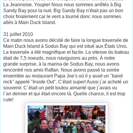
La Jeannoise. Youpie! Nous nous sommes arrêtés à Big
Sandy Bay pour la nuit. Big Sandy Bay n'était pas un bon
choix finalement car le vent a tourné donc nous sommes
allés à Main Duck Island.
31 juillet 2010
Ce matin nous avons décidé de faire la longue traversée de
Main Duck Island à Sodus Bay qui est situé aux États Unis.
La traversée a été magnifique et facile. La vitesse du bateau
était de 7,5 noeuds, nous naviguions au près. À notre
grande surprise, à la marina de Sodus Bay, nous avons
rencontré nos amis Raftan. Nous avons passé la soirée
ensemble au restaurant Papa Joe's où il y avait un "band
rock" appelé "Inside Out". C'était super! Aussi j`ai acheté un
souvenir. C`était un petit toutou aimanté que j`avais vu
l`an dernier et qui était encore là. Quelle chance, il est trop
cute!