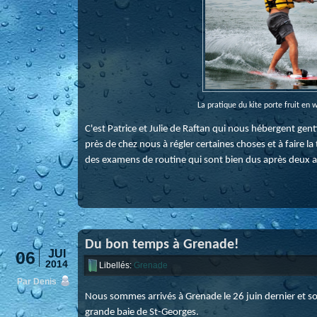
La pratique du kite porte fruit en
C'est Patrice et Julie de Raftan qui nous hébergent 
près de chez nous à régler certaines choses et à faire 
des examens de routine qui sont bien dus après deux 
Du bon temps à Grenade!
06
JUI
2014
Libellés:
Grenade
Par Denis
Nous sommes arrivés à Grenade le 26 juin dernier et 
grande baie de St-Georges.