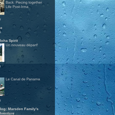
Back: Piecing together
Life Post-Irma
s
ge
s
Aloha Spirit
Un nouveau départ!
s
Le Canal de Panama
s
Blog: Marsden Family's
dventure