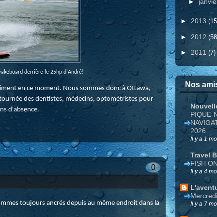
►
janvi
►
2013
(15
►
2012
(58
►
2011
(7)
 wakeboard derrière le 25hp d'André!
Nos amis
gentiment en ce moment. Nous sommes donc à Ottawa,
la tournée des dentistes, médecins, optométristes pour
Nouvell
ans d'absence.
PIQUE-
NAVIGA
2026
Il y a 1 mo
Travel 
FISH O
0
Il y a 4 mo
L'avent
Mercred
sommes toujours ancrés depuis au même endroit dans la
Il y a 7 mo