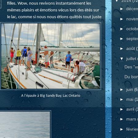
▼
2014
(72
filles. Wow, nous revivons instantanément les
►
déce
mêmes plaisirs et émotions vécus lors des étés sur
le lac, comme si nous nous étions quittés tout juste
►
nove
►
octob
►
sept
►
août
(
▼
juillet
Des "v
Du bon
►
juin
(6
A l'épaule à Big Sandy Bay, Lac Ontario
►
mai
(1
►
avril
(
►
mars
►
févrie