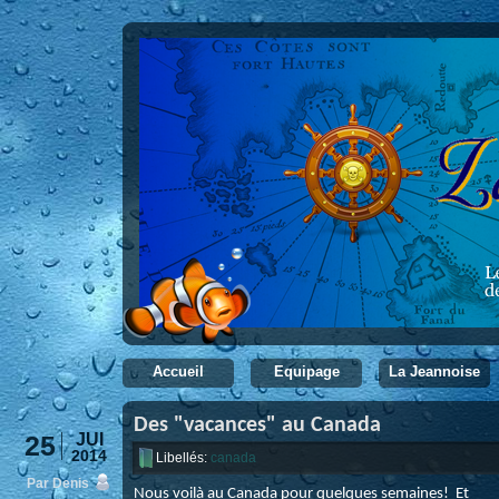
Accueil
Equipage
La Jeannoise
Des "vacances" au Canada
25
JUI
2014
Libellés:
canada
Par Denis
Nous voilà au Canada pour quelques semaines! Et