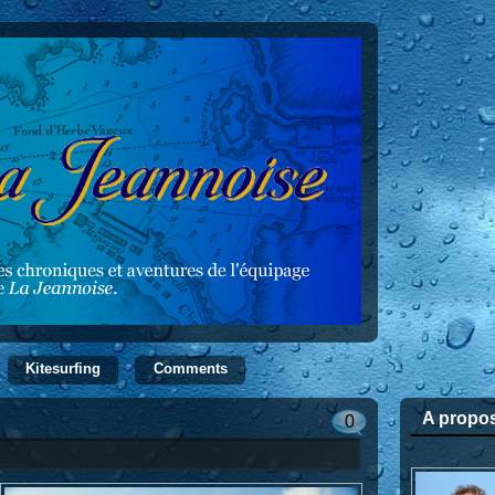
Kitesurfing
Comments
A propo
0