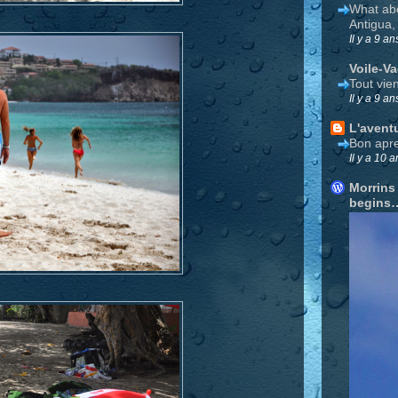
What ab
Antigua,
Il y a 9 an
Voile-V
Tout vie
Il y a 9 an
L'avent
Bon apre
Il y a 10 a
Morrins
begins