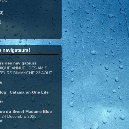
er
(8)
3)
)
 navigateurs!
es des navigateurs
NIQUE ANNUEL DES AMIS
TEURS DIMANCHE 23 AOUT
is
Blog | Catamaran One Life
N
is
ure du Sweet Madame Blue
i 24 Décembre 2025.
is