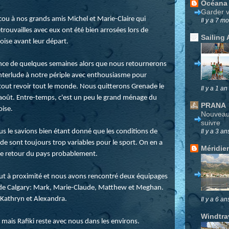
Océana
Garder v
cou à nos grands amis Michel et Marie-Claire qui
Il y a 7 mo
rouvailles avec eux ont été bien arrosées lors de
Sailing 
noise avant leur départ.
ence de quelques semaines alors que nous retournerons
 interlude à notre périple avec enthousiasme pour
tout revoir tout le monde. Nous quitterons Grenade le
Il y a 1 an
fin août. Entre-temps, c'est un peu le grand ménage du
PRANA
oise.
Nouveau 
suivre
us le savions bien étant donné que les conditions de
Il y a 3 an
de sont toujours trop variables pour le sport. On en a
Méridie
tre retour du pays probablement.
out à proximité et nous avons rencontré deux équipages
IV de Calgary: Mark, Marie-Claude, Matthew et Meghan.
 Kathryn et Alexandra.
Il y a 6 an
Windtra
s mais Rafiki reste avec nous dans les environs.