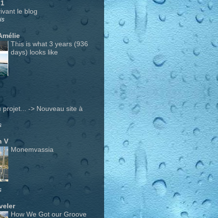
 1
ivant le blog
is
Amélie
This is what 3 years (936
days) looks like
projet... -> Nouveau site à
s
n V
Monemvassia
s
veler
How We Got our Groove