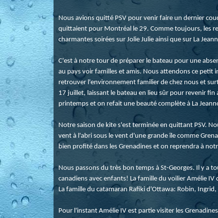
Nous avions quitté PSV pour venir faire un dernier cou
quittaient pour Montréal le 29. Comme toujours, les ret
charmantes soirées sur Jolie Julie ainsi que sur La Jean
C'est à notre tour de préparer le bateau pour une abs
au pays voir familles et amis. Nous attendons ce petit
retrouver l'environnement familier de chez nous et sur
17 juillet, laissant le bateau en lieu sûr pour revenir 
printemps et on refait une beauté complète à La Jeann
Notre saison de kite s'est terminée en quittant PSV. No
vent à l'abri sous le vent d'une grande île comme Grena
bien profité dans les Grenadines et on reprendra à no
Nous passons du très bon temps à St-Georges. Il y a t
canadiens avec enfants! La famille du voilier Amélie 
La famille du catamaran Rafiki d'Ottawa: Robin, Ingrid,
Pour l'instant Amélie IV est partie visiter les Grenadine