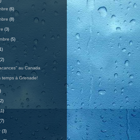
)
mbre
(6)
mbre
(8)
re
(3)
embre
(5)
1)
(2)
acances" au Canada
 temps à Grenade!
)
2)
11)
(7)
r
(3)