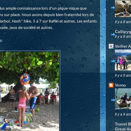
 plus ample connaissance lors d'un pique-nique que
s sur place. Nous avons depuis bien fraternisé lors de
Harbor, Hash* hike, 5 à 7 sur Rafiki et autres. Les enfants
Il y a 8 an
de, jeux de société et autres.
Callipy
Il y a 8 an
e:
Voilier 
Il y a 9 an
Vomo
Il y a 9 an
Travel 
Great A