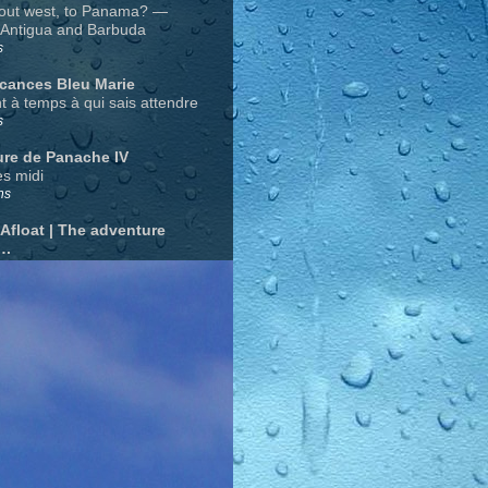
out west, to Panama? —
 Antigua and Barbuda
s
acances Bleu Marie
nt à temps à qui sais attendre
s
ure de Panache IV
s midi
ns
 Afloat | The adventure
….