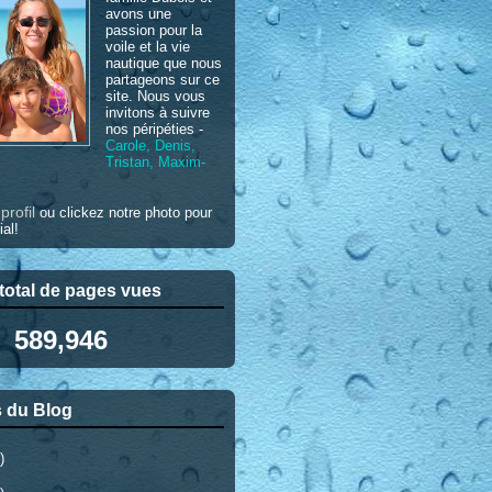
avons une
passion pour la
voile et la vie
nautique que nous
partageons sur ce
site. Nous vous
invitons à suivre
nos péripéties -
Carole, Denis,
Tristan, Maxim-
profil
e
ou clickez notre photo pour
ial!
otal de pages vues
589,946
 du Blog
)