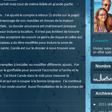
arfait mais tout de même lisible en grande partie.
. J'ai ajusté le compte à rebour (à droite sur la page)
treposage de nos meubles et choses de la maison
ntiels. Le dossier assurance est maintenant presque
ur inclure la location. Il n'est pas évident de trouver
s acceptent de couvrir ce genre de risque et celles qui
Émanuelle
 bateau a du être modifiée pour inclure la zone de
 santé, Carole est sur le dossier à nous trouver une
Visitez notr
un effet spéc
remplies à installer ou modifier différents ajouts. Par
Nombre t
r le gonflable pour pouvoir l'accrocher à l'arche et le
er. J'ai hissé Carole dans le mât pour mesurer la
lé et qui est à couper à la bonne longueur. J'ai continué
l sur onde courte! Aussi l'installation de la 2e pompe de
Archives
►
2015
(44