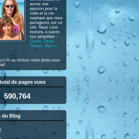
avons une
passion pour la
voile et la vie
nautique que nous
partageons sur ce
site. Nous vous
invitons à suivre
nos péripéties -
Carole, Denis,
Tristan, Maxim-
profil
e
ou clickez notre photo pour
ial!
otal de pages vues
590,764
 du Blog
)