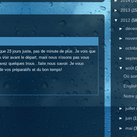
►
2014
(72
►
2013
(15
▼
2012
(58
►
déce
►
nove
►
octob
que 23 jours juste, pas de minute de plus. Je vois que
 voir avant le départ, mais nous n'osons pas vous
►
sept
vez quelques trous...faite nous savoir. Je vous
▼
août
(
de vos préparatifs et du bon temps!
Où so
Englis
Notre 
►
juillet
►
juin
(1
►
mai
(3