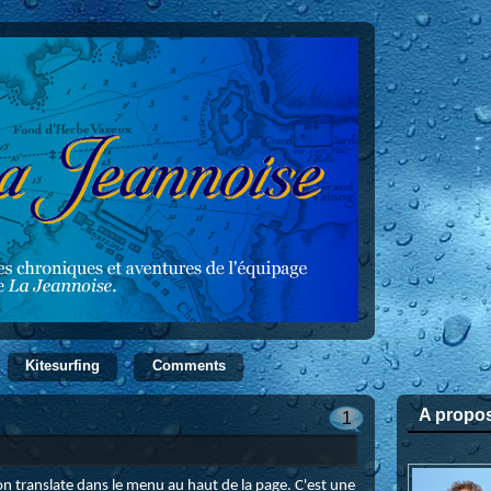
Kitesurfing
Comments
A propo
1
ton
translate
dans le menu au haut de la page. C'est une