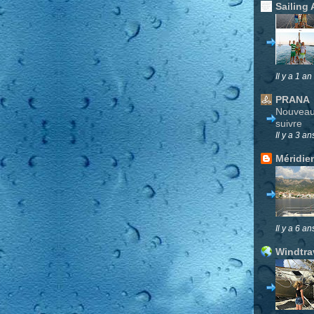
Sailing 
Il y a 1 an
PRANA
Nouveau 
suivre
Il y a 3 an
Méridie
Il y a 6 an
Windtra