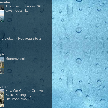
Amélie
This is what 3 years (936
days) looks like
projet... -> Nouveau site à
s
n V
Monemvassia
s
veler
How We Got our Groove
Back: Piecing together
Life Post-Irma