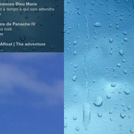
acances Bleu Marie
nt à temps à qui sais attendre
s
ure de Panache IV
s midi
ns
 Afloat | The adventure
….