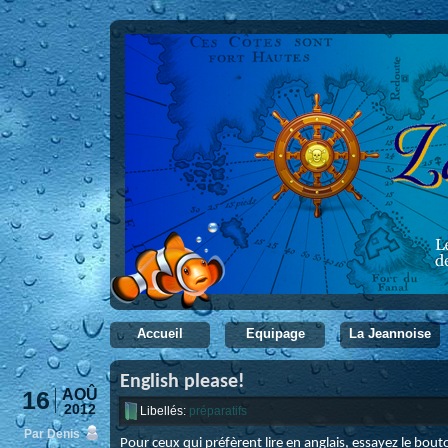
Accueil
Equipage
La Jeannoise
English please!
16
AOÛ
2012
Libellés:
préparatifs
Par Denis
Pour ceux qui préfèrent lire en anglais, essayez le bou