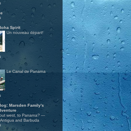
s
ge
s
Aloha Spirit
Un nouveau départ!
s
Le Canal de Panama
s
Blog: Marsden Family's
dventure
out west, to Panama? —
 Antigua and Barbuda
s