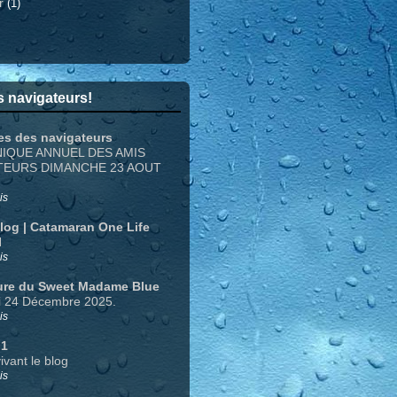
er
(1)
 navigateurs!
es des navigateurs
NIQUE ANNUEL DES AMIS
TEURS DIMANCHE 23 AOUT
is
Blog | Catamaran One Life
N
is
ure du Sweet Madame Blue
i 24 Décembre 2025.
is
 1
ivant le blog
is