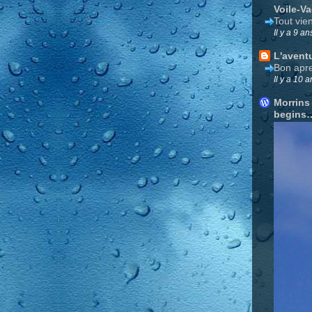
Voile-V
Tout vie
Il y a 9 an
L'avent
Bon apre
Il y a 10 a
Morrins
begins