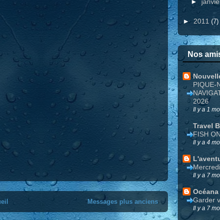
►
janvi
►
2011
(7)
Nos amis
Nouvell
PIQUE-
NAVIGA
2026
Il y a 1 mo
Travel 
FISH O
Il y a 4 mo
L'avent
Mercred
Il y a 7 mo
Océana
Garder v
eil
Messages plus anciens
Il y a 7 mo