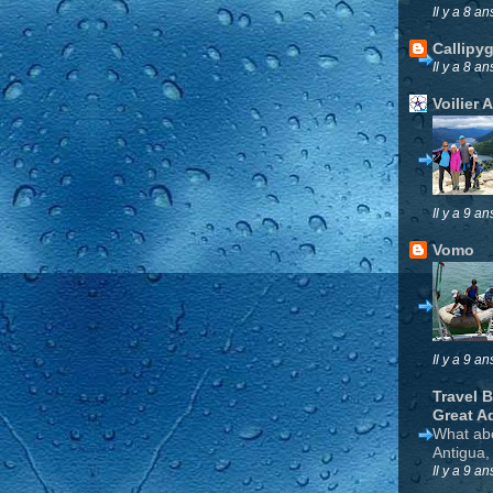
Il y a 8 an
Callipy
Il y a 8 an
Voilier 
Il y a 9 an
Vomo
Il y a 9 an
Travel 
Great A
What ab
Antigua,
Il y a 9 an