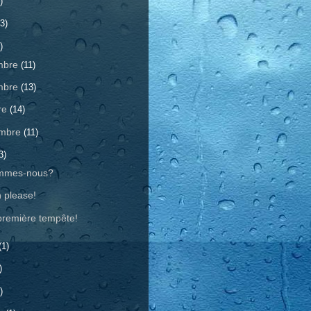
)
3)
)
mbre
(11)
mbre
(13)
re
(14)
embre
(11)
3)
mmes-nous?
h please!
première tempête!
(1)
)
)