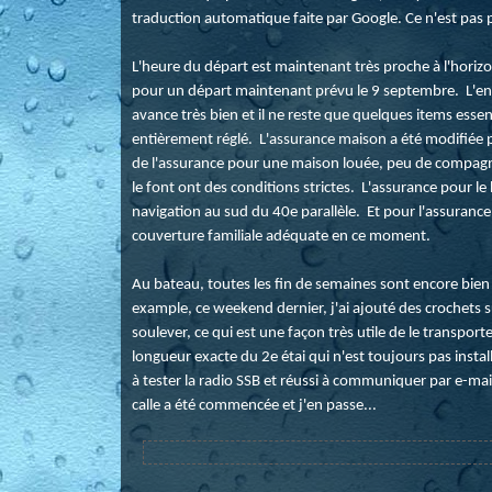
traduction automatique faite par Google. Ce n'est pas p
L'heure du départ est maintenant très proche à l'horizon
pour un départ maintenant prévu le 9 septembre. L'en
avance très bien et il ne reste que quelques items esse
entièrement réglé. L'assurance maison a été modifiée po
de l'assurance pour une maison louée, peu de compagnie
le font ont des conditions strictes. L'assurance pour le
navigation au sud du 40e parallèle. Et pour l'assurance
couverture familiale adéquate en ce moment.
Au bateau, toutes les fin de semaines sont encore bien 
example, ce weekend dernier, j'ai ajouté des crochets su
soulever, ce qui est une façon très utile de le transport
longueur exacte du 2e étai qui n'est toujours pas instal
à tester la radio SSB et réussi à communiquer par e-mai
calle a été commencée et j'en passe...