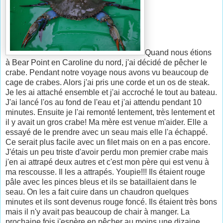
Quand nous étions
à Bear Point en Caroline du nord, j'ai décidé de pêcher le
crabe. Pendant notre voyage nous avons vu beaucoup de
cage de crabes. Alors j'ai pris une corde et un os de steak.
Je les ai attaché ensemble et j'ai accroché le tout au bateau.
J'ai lancé l'os au fond de l'eau et j'ai attendu pendant 10
minutes. Ensuite je l'ai remonté lentement, très lentement et
il y avait un gros crabe! Ma mère est venue m'aider. Elle a
essayé de le prendre avec un seau mais elle l'a échappé.
Ce serait plus facile avec un filet mais on en a pas encore.
J'étais un peu triste d'avoir perdu mon premier crabe mais
j'en ai attrapé deux autres et c'est mon père qui est venu à
ma rescousse. Il les a attrapés. Youpie!!! Ils étaient rouge
pâle avec les pinces bleus et ils se bataillaient dans le
seau. On les a fait cuire dans un chaudron quelques
minutes et ils sont devenus rouge foncé. Ils étaient très bons
mais il n'y avait pas beaucoup de chair à manger. La
prochaine fois j'espère en pêcher au moins une dizaine.