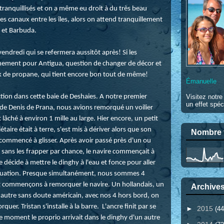
 tranquillisés et on a même eu droit à du très beau
les canaux entre les îles, alors on attend tranquillement
a et Barbuda.
ndredi qui se refermera aussitôt après! Si les
ainement pour Antigua, question de changer de décor et
ock de propane, qui tient encore bon tout de même!
Émanuelle
'action dans cette baie de Deshaies. A notre premier
Visitez notr
un effet spéc
 de Denis de Prana, nous avions remorqué un voilier
 lâché à environ 1 mille au large. Hier encore, un petit
iétaire était à terre, s'est mis à dériver alors que son
Nombre t
commencé à glisser. Après avoir passé près d'un ou
, sans les frapper par chance, le navire commençait à
e décide à mettre le dinghy à l'eau et fonce pour aller
situation. Presque simultanément, nous sommes 4
et commençons à remorquer le navire. Un hollandais, un
Archives
 autre sans doute américain, avec nos 4 hors bord, on
er. Tristan s'installe à la barre. L'ancre finit par se
►
2015
(44
moment le proprio arrivait dans le dinghy d'un autre