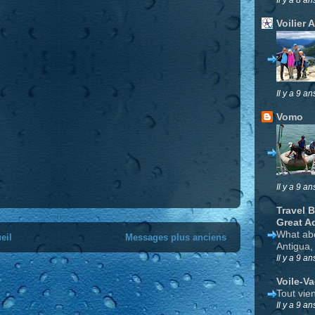
Voilier 
Il y a 9 an
Vomo
Il y a 9 an
Travel 
Great A
What ab
eil
Messages plus anciens
Antigua,
Il y a 9 an
Voile-V
Tout vie
Il y a 9 an