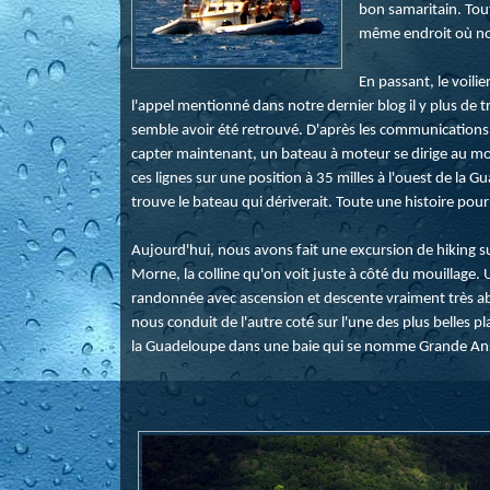
bon samaritain. Tout
même endroit où nou
En passant, le voili
l'appel mentionné dans notre dernier blog il y plus de t
semble avoir été retrouvé. D'après les communication
capter maintenant, un bateau à moteur se dirige au m
ces lignes sur une position à 35 milles à l'ouest de la 
trouve le bateau qui dériverait. Toute une histoire pour
Aujourd'hui, nous avons fait une excursion de hiking su
Morne, la colline qu'on voit juste à côté du mouillage. 
randonnée avec ascension et descente vraiment très ab
nous conduit de l'autre coté sur l'une des plus belles p
la Guadeloupe dans une baie qui se nomme Grande An