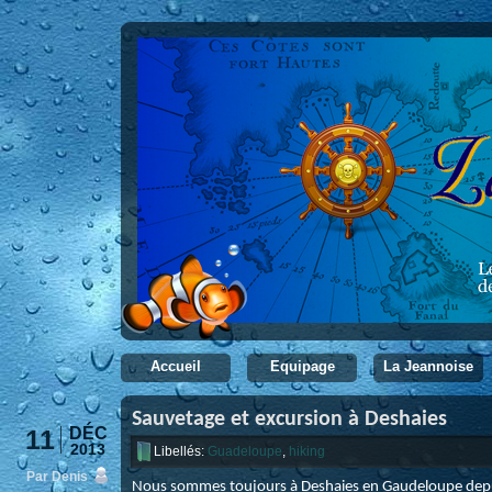
Accueil
Equipage
La Jeannoise
Sauvetage et excursion à Deshaies
11
DÉC
2013
Libellés:
Guadeloupe
,
hiking
Par Denis
Nous sommes toujours à Deshaies en Gaudeloupe depu