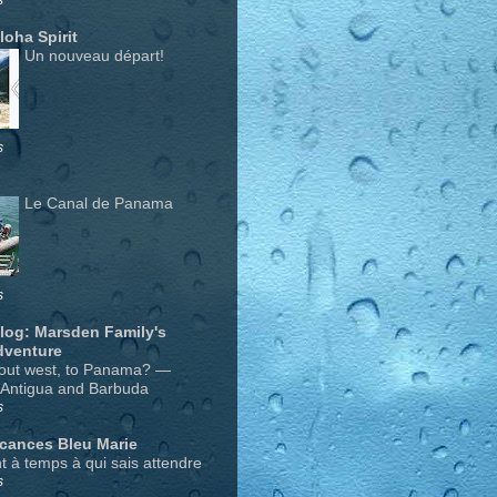
Aloha Spirit
Un nouveau départ!
s
Le Canal de Panama
s
Blog: Marsden Family's
dventure
out west, to Panama? —
 Antigua and Barbuda
s
acances Bleu Marie
nt à temps à qui sais attendre
s