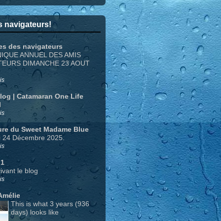
 navigateurs!
es des navigateurs
NIQUE ANNUEL DES AMIS
TEURS DIMANCHE 23 AOUT
is
Blog | Catamaran One Life
N
is
ure du Sweet Madame Blue
i 24 Décembre 2025.
is
 1
ivant le blog
is
Amélie
This is what 3 years (936
days) looks like