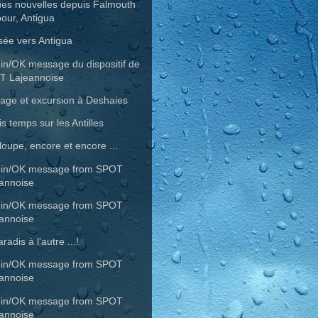
es nouvelles depuis Falmouth
our, Antigua
sée vers Antigua
in/OK message du dispositif de
T Lajeannoise
age et excursion à Deshaies
s temps sur les Antilles
oupe, encore et encore ...
-in/OK message from SPOT
annoise
-in/OK message from SPOT
annoise
radis à l'autre ...!
-in/OK message from SPOT
annoise
-in/OK message from SPOT
annoise