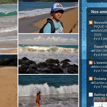
Nos amis
Nouvell
PIQUE-
NAVIGA
2026
Il y a 1 mo
Travel 
FISH O
Il y a 4 mo
L'avent
Mercred
Il y a 7 mo
Océana
Garder v
Il y a 7 mo
Sailing 