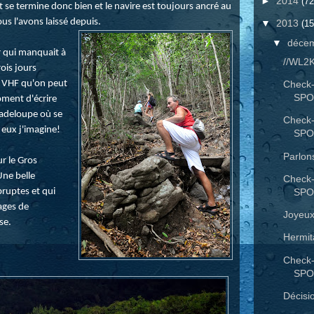
►
2014
(72
 se termine donc bien et le navire est toujours ancré au
s l'avons laissé depuis.
▼
2013
(15
▼
déce
er qui manquait à
//WL2
rois jours
s VHF qu'on peut
Check-
SPO
oment d'écrire
Guadeloupe où se
Check-
 eux j'imagine!
SPO
Parlon
r le Gros
Une belle
Check-
SPO
ruptes et qui
lages de
Joyeux
se.
Hermit
Check-
SPO
Décisi