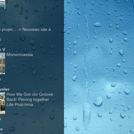
projet... -> Nouveau site à
s
n V
Monemvassia
s
veler
How We Got our Groove
Back: Piecing together
Life Post-Irma
s
ge
s