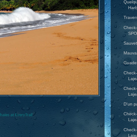
Quelqu
Harb
Traver
Check-
SPO
Sauvet
Mauvai
Guadel
Check
Laje
Check
Laje
D'un pa
Check
aies at EveryTrail
Laje
Check
Laje