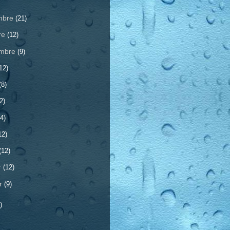
mbre
(21)
re
(12)
embre
(9)
12)
(8)
2)
4)
12)
(12)
r
(12)
er
(9)
)