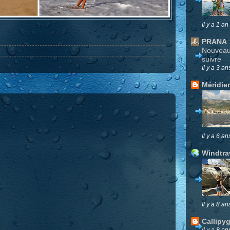
Il y a 1 an
PRANA
Nouveau 
suivre
Il y a 3 an
Méridie
Il y a 6 an
Windtra
Il y a 8 an
Callipy
Il y a 8 an