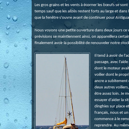
Les gros grains et les vents à écorner les bœufs se sont
temps sauf que les alizés restent forts au large et dans 
que la fenêtre s'ouvre avant de continuer pour Antigu
Nous voyons une petite ouverture dans deux jours ce ve
prévisions se maintiennent ainsi, on appareillera cert
finalement avoir la possibilité de renouveler notre st
Il tend à avoir de l
passage, avec l'aide
dont le moteur avait
voilier dont le propr
ancre a subitement 
deux autres voiliers
être assez loin. Je m
essayer d'aider la 
dinghies sur place 
français, nous et un
commence à le remorqu
reprendre. Au même 