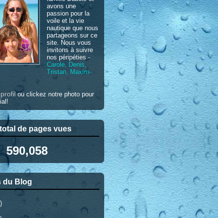
avons une
passion pour la
voile et la vie
nautique que nous
partageons sur ce
site. Nous vous
invitons à suivre
nos péripéties -
Carole, Denis,
Tristan, Maxim-
profil
e
ou clickez notre photo pour
ial!
otal de pages vues
590,058
 du Blog
)