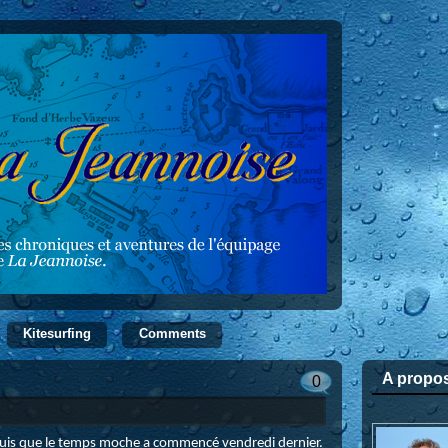
Kitesurfing
Comments
A propo
0
is que le temps moche a commencé vendredi dernier.