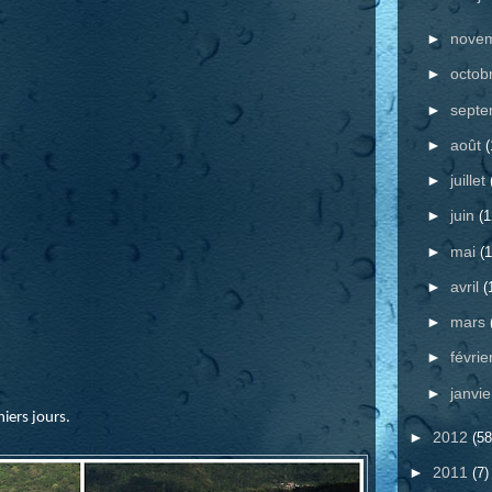
►
nove
►
octob
►
sept
►
août
(
►
juillet
►
juin
(1
►
mai
(1
►
avril
(
►
mars
►
févrie
►
janvi
iers jours.
►
2012
(58
►
2011
(7)