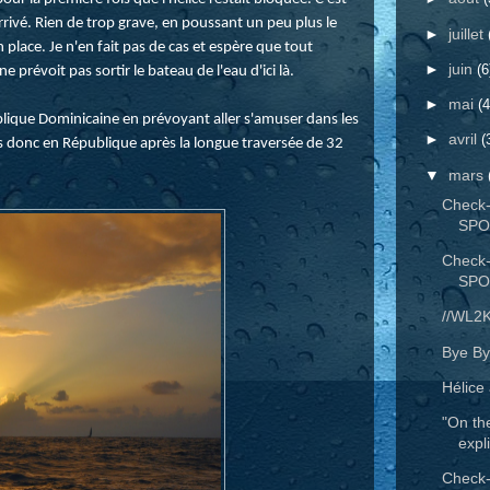
 arrivé. Rien de trop grave, en poussant un peu plus le
►
juillet
n place. Je n'en fait pas de cas et espère que tout
►
juin
(6
révoit pas sortir le bateau de l'eau d'ici là.
►
mai
(4
ublique Dominicaine en prévoyant aller s'amuser dans les
►
avril
(
ns donc en République après la longue traversée de 32
▼
mars
Check-
SPO
Check-
SPO
//WL2K
Bye By
Hélice 
"On th
expl
Check-