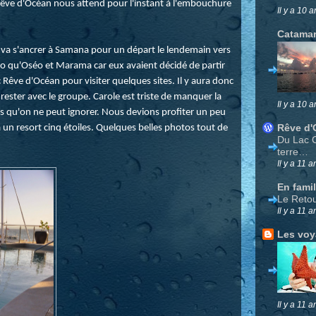
Rêve d'Océan nous attend pour l'instant à l'embouchure
Il y a 10 a
Catamar
 on va s'ancrer à Samana pour un départ le lendemain vers
o qu'Oséo et Marama car eux avaient décidé de partir
 Rêve d'Océan pour visiter quelques sites. Il y aura donc
ester avec le groupe. Carole est triste de manquer la
Il y a 10 a
ités qu'on ne peut ignorer. Nous devions profiter un peu
Rêve d'
 un resort cinq étoiles. Quelques belles photos tout de
Du Lac 
terre…
Il y a 11 a
En famil
Le Reto
Il y a 11 a
Les vo
Il y a 11 a