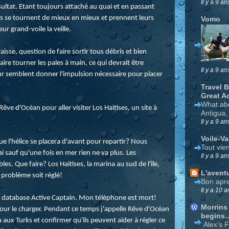
Il y a 9 an
ultat. Etant toujours attaché au quai et en passant
ales se tournent de mieux en mieux et prennent leurs
Vomo
ur grand-voile la veille.
isse, question de faire sortir tous débris et bien
ire tourner les pales à main, ce qui devrait être
Il y a 9 an
r semblent donner l'impulsion nécessaire pour placer
Travel 
Great A
What ab
ve d'Océan pour aller visiter Los Haitises, un site à
Antigua,
Il y a 9 an
Voile-V
ue l'hélice se placera d'avant pour repartir? Nous
Tout vie
i sauf qu'une fois en mer rien ne va plus. Les
Il y a 9 an
s. Que faire? Los Haitises, la marina au sud de l'île,
L'avent
e problème soit réglé!
Bon apre
Il y a 10 a
n database Active Captain. Mon téléphone est mort!
Morrins
pour le charger. Pendant ce temps j'appelle Rêve d'Océan
begins
a aux Turks et confirmer qu'ils peuvent aider à régler ce
Alex’s 