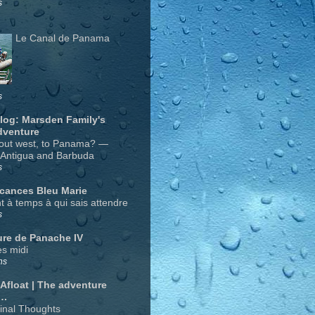
s
Le Canal de Panama
s
Blog: Marsden Family's
dventure
out west, to Panama? —
 Antigua and Barbuda
s
acances Bleu Marie
nt à temps à qui sais attendre
s
ure de Panache IV
s midi
ns
 Afloat | The adventure
….
Final Thoughts