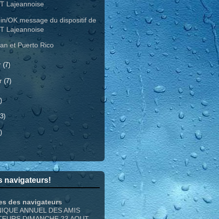
T Lajeannoise
in/OK message du dispositif de
T Lajeannoise
an et Puerto Rico
r
(7)
er
(7)
)
3)
)
 navigateurs!
es des navigateurs
NIQUE ANNUEL DES AMIS
TEURS DIMANCHE 23 AOUT