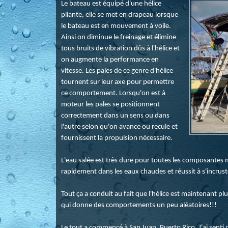
Le bateau est équipé d'une hélice
pliante, elle se met en drapeau lorsque
le bateau est en mouvement à voile.
Ainsi on diminue le freinage et élimine
tous bruits de vibration dûs à l'hélice et
on augmente la performance en
vitesse. Les pales de ce genre d'hélice
tournent sur leur axe pour permettre
ce comportement. Lorsqu'on est à
moteur les pales se positionnent
correctement dans un sens ou dans
l'autre selon qu'on avance ou recule et
fournissent la propulsion nécessaire.
L'eau salée est très dure pour toutes les composantes m
rapidement dans les eaux chaudes et réussit à s'incrust
Tout ça a conduit au fait que l'hélice est maintenant p
qui donne des comportements un peu aléatoires!!!
Le tout a commencé à San Juan, Puerto Rico. J'ai senti p