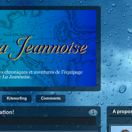
Kitesurfing
Comments
A propo
ation!
1