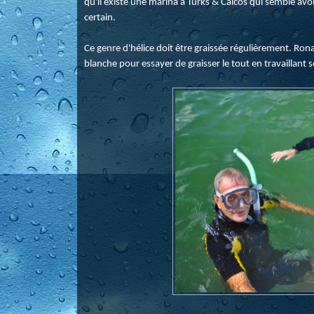
qu'il existe une marina à Turks & Caicos qui semble avoir
certain.
Ce genre d'hélice doit être graissée régulièrement. Rona
blanche pour essayer de graisser le tout en travaillant s