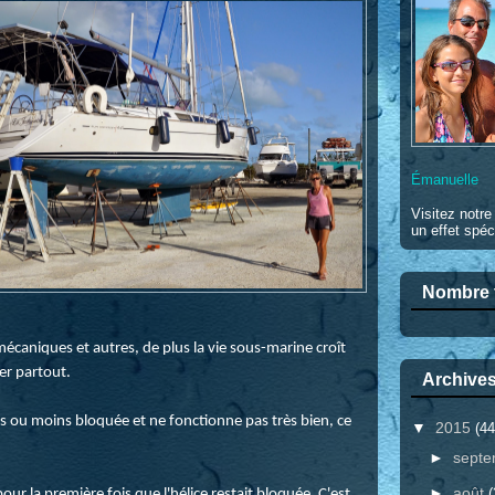
Émanuelle
Visitez notr
un effet spéc
Nombre t
écaniques et autres, de plus la vie sous-marine croît
er partout.
Archives
lus ou moins bloquée et ne fonctionne pas très bien, ce
▼
2015
(44
►
sept
►
août
(
our la première fois que l'hélice restait bloquée. C'est