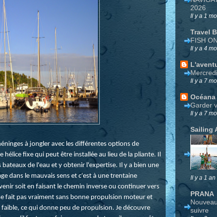
2026
Il y a 1 mo
Travel 
FISH O
Il y a 4 mo
L'avent
Mercred
Il y a 7 mo
Océana
Garder v
Il y a 7 mo
Sailing 
ninges à jongler avec les différentes options de
 hélice fixe qui peut être installée au lieu de la pliante. Il
bateaux de l'eau et y obtenir l'expertise. Il y a bien une
sage dans le mauvais sens et c'est à une trentaine
Il y a 1 an
enir soit en faisant le chemin inverse ou continuer vers
PRANA
se fait pas vraiment sans bonne propulsion moteur et
Nouveau 
" faible, ce qui donne peu de propulsion. Je découvre
suivre