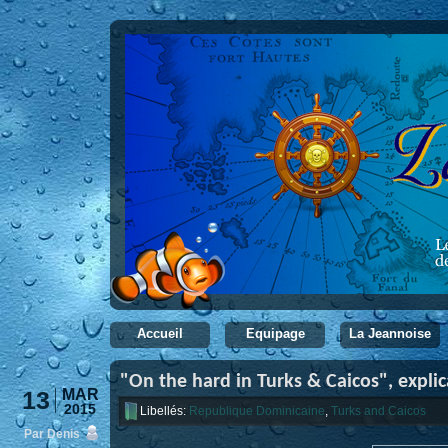
Accueil
Equipage
La Jeannoise
"On the hard in Turks & Caicos", explic
13
MAR
2015
Libellés:
Republique Dominicaine
,
Turks and Caicos
Par Denis