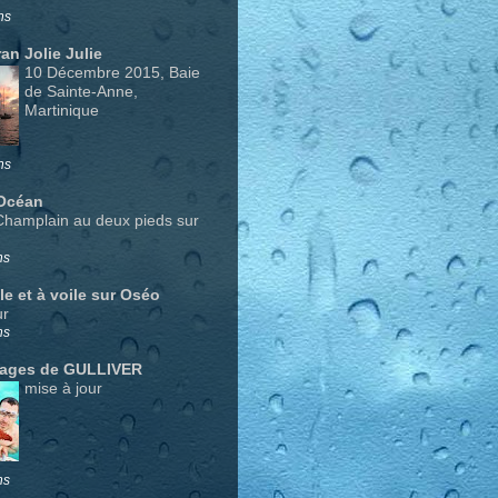
ns
an Jolie Julie
10 Décembre 2015, Baie
de Sainte-Anne,
Martinique
ns
Océan
Champlain au deux pieds sur
ns
le et à voile sur Oséo
ur
ns
yages de GULLIVER
mise à jour
ns