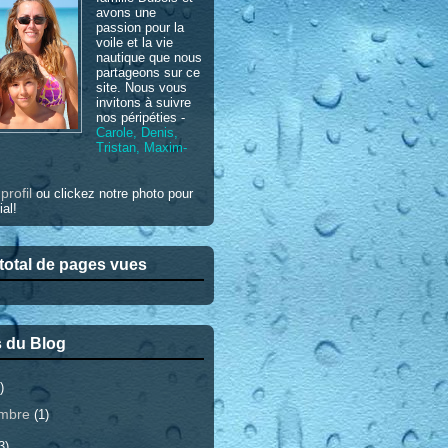
avons une
passion pour la
voile et la vie
nautique que nous
partageons sur ce
site. Nous vous
invitons à suivre
nos péripéties -
Carole, Denis,
Tristan, Maxim-
profil
e
ou clickez notre photo pour
ial!
otal de pages vues
 du Blog
)
embre
(1)
3)