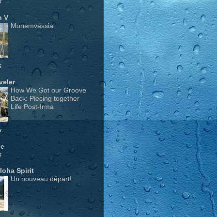
s
n V
Monemvassia
s
veler
How We Got our Groove
Back: Piecing together
Life Post-Irma
s
ge
s
Aloha Spirit
Un nouveau départ!