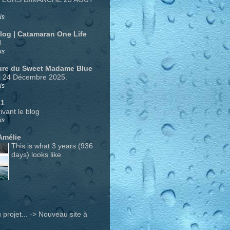
is
Blog | Catamaran One Life
N
is
ure du Sweet Madame Blue
i 24 Décembre 2025.
is
 1
ivant le blog
is
Amélie
This is what 3 years (936
days) looks like
projet... -> Nouveau site à