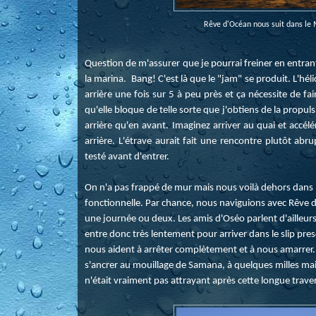
Rêve d'Océan nous suit dans le 
Question de m'assurer que je pourrai freiner en entrant 
la marina. Bang! C'est là que le "jam" se produit. L'hé
arrière une fois sur 5 à peu près et ça nécessite de fa
qu'elle bloque de telle sorte que j'obtiens de la propu
arrière qu'en avant. Imaginez arriver au quai et accélé
arrière. L'étrave aurait fait une rencontre plutôt ab
testé avant d'entrer.
On n'a pas frappé de mur mais nous voilà dehors dans le
fonctionnelle. Par chance, nous naviguions avec Rêve 
une journée ou deux. Les amis d'Oséo parlent d'ailleurs
entre donc très lentement pour arriver dans le slip pres
nous aident à arrêter complètement et à nous amarrer. 
s'ancrer au mouillage de Samana, à quelques milles mais
n'était vraiment pas attrayant après cette longue trav