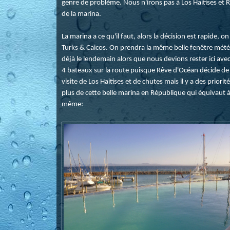
genre de problème. Nous n'irons pas à Los Haitises et 
de la marina.
La marina a ce qu'il faut, alors la décision est rapide,
Turks & Caicos. On prendra la même belle fenêtre mété
déjà le lendemain alors que nous devions rester ici avec
4 bateaux sur la route puisque Rêve d'Océan décide de r
visite de Los Haitises et de chutes mais il y a des prior
plus de cette belle marina en République qui équivaut à
même: