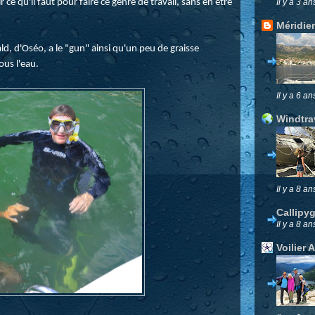
 ce qu'il faut pour faire ce genre de travail, sans en être
Il y a 3 an
Méridie
ld, d'Oséo, a le "gun" ainsi qu'un peu de graisse
ous l'eau.
Il y a 6 an
Windtra
Il y a 8 an
Callipy
Il y a 8 an
Voilier 