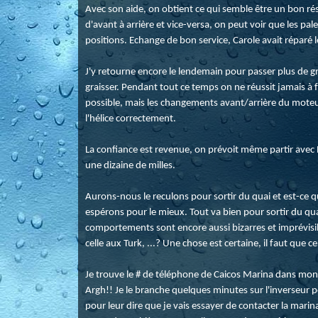
Avec son aide, on obtient ce qui semble être un bon rés
d'avant à arrière et vice-versa, on peut voir que les p
positions. Echange de bon service, Carole avait réparé le
J'y retourne encore le lendemain pour passer plus de gra
graisser. Pendant tout ce temps on ne réussit jamais à fa
possible, mais les changements avant/arrière du moteu
l'hélice correctement.
La confiance est revenue, on prévoit même partir avec Rê
une dizaine de milles.
Aurons-nous le reculons pour sortir du quai et est-ce q
espérons pour le mieux. Tout va bien pour sortir du qua
comportements sont encore aussi bizarres et imprévisible
celle aux Turk, ...? Une chose est certaine, il faut que c
Je trouve le # de téléphone de Caicos Marina dans mo
Argh!! Je le branche quelques minutes sur l'inverseur 
pour leur dire que je vais essayer de contacter la marin