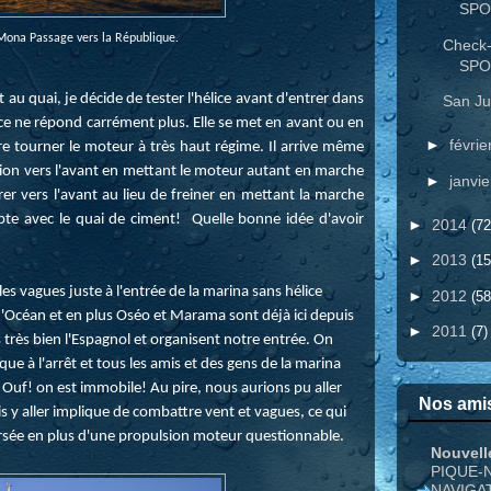
SPO
Mona Passage vers la République.
Check-
SPO
au quai, je décide de tester l'hélice avant d'entrer dans
San Ju
lice ne répond carrément plus. Elle se met en avant ou en
►
févrie
ire tourner le moteur à très haut régime. Il arrive même
lsion vers l'avant en mettant le moteur autant en marche
►
janvi
rer vers l'avant au lieu de freiner en mettant la marche
rupte avec le quai de ciment! Quelle bonne idée d'avoir
►
2014
(72
►
2013
(15
s vagues juste à l'entrée de la marina sans hélice
►
2012
(58
d'Océan et en plus Oséo et Marama sont déjà ici depuis
►
2011
(7)
 très bien l'Espagnol et organisent notre entrée. On
que à l'arrêt et tous les amis et des gens de la marina
Ouf! on est immobile! Au pire, nous aurions pu aller
Nos amis
 y aller implique de combattre vent et vagues, ce qui
ersée en plus d'une propulsion moteur questionnable.
Nouvell
PIQUE-
NAVIGA