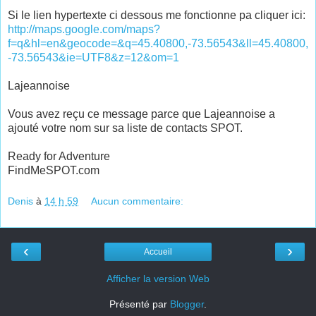
Si le lien hypertexte ci dessous me fonctionne pa cliquer ici:
http://maps.google.com/maps?
f=q&hl=en&geocode=&q=45.40800,-73.56543&ll=45.40800,
-73.56543&ie=UTF8&z=12&om=1
Lajeannoise
Vous avez reçu ce message parce que Lajeannoise a
ajouté votre nom sur sa liste de contacts SPOT.
Ready for Adventure
FindMeSPOT.com
Denis
à
14 h 59
Aucun commentaire:
‹
›
Accueil
Afficher la version Web
Présenté par
Blogger
.