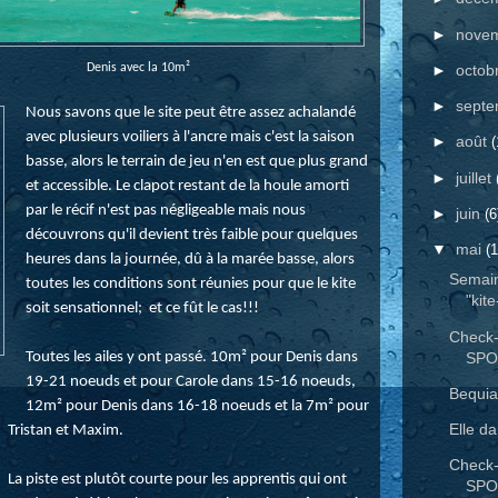
►
nove
►
octob
Denis avec la 10m²
►
sept
Nous savons que le site peut être assez achalandé
avec plusieurs voiliers à l'ancre mais c'est la saison
►
août
(
basse, alors le terrain de jeu n'en est que plus grand
►
juillet
et accessible. Le clapot restant de la houle amorti
par le récif n'est pas négligeable mais nous
►
juin
(6
découvrons qu'il devient très faible pour quelques
▼
mai
(1
heures dans la journée, dû à la marée basse, alors
Semain
toutes les conditions sont réunies pour que le kite
"kite
soit sensationnel; et ce fût le cas!!!
Check-
SPO
Toutes les ailes y ont passé. 10m² pour Denis dans
19-21 noeuds et pour Carole dans 15-16 noeuds,
Bequi
12m² pour Denis dans 16-18 noeuds et la 7m² pour
Elle da
Tristan et Maxim.
Check-
La piste est plutôt courte pour les apprentis qui ont
SPO