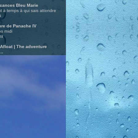
acances Bleu Marie
nt à temps à qui sais attendre
s
ure de Panache IV
s midi
ns
 Afloat | The adventure
….