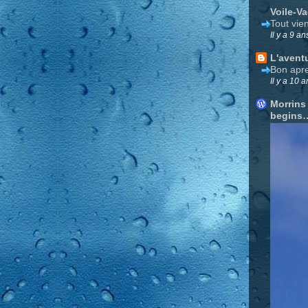
Voile-V
Tout vie
Il y a 9 an
L'avent
Bon apre
Il y a 10 a
Morrins
begins