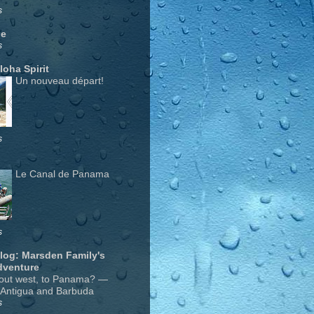
s
ge
s
Aloha Spirit
Un nouveau départ!
s
Le Canal de Panama
s
Blog: Marsden Family's
dventure
out west, to Panama? —
 Antigua and Barbuda
s