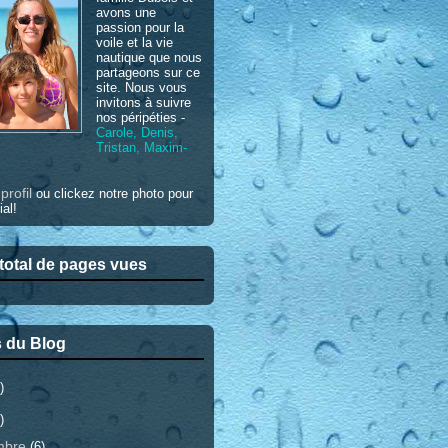
avons une
passion pour la
voile et la vie
nautique que nous
partageons sur ce
site. Nous vous
invitons à suivre
nos péripéties -
Carole, Denis,
Tristan, Maxim-
profil
e
ou clickez notre photo pour
ial!
otal de pages vues
 du Blog
)
)
mbre
(6)