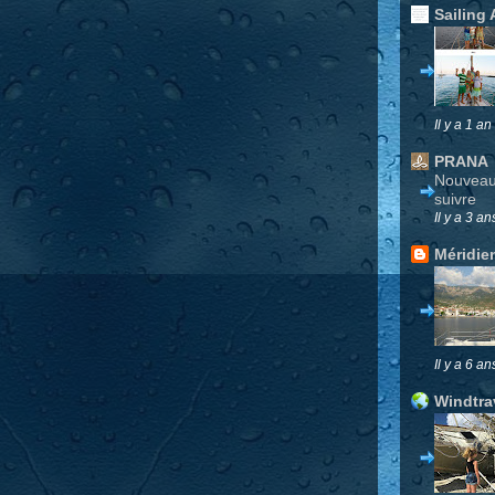
Sailing 
Il y a 1 an
PRANA
Nouveau 
suivre
Il y a 3 an
Méridie
Il y a 6 an
Windtra