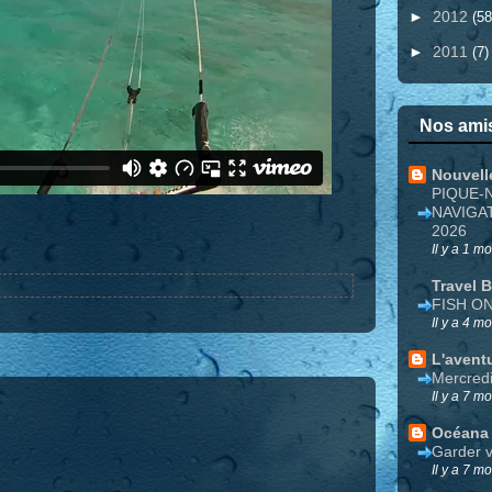
►
2012
(58
►
2011
(7)
Nos amis
Nouvell
PIQUE-
NAVIGA
2026
Il y a 1 mo
Travel 
FISH O
Il y a 4 mo
L'avent
Mercred
Il y a 7 mo
Océana
Garder v
Il y a 7 mo