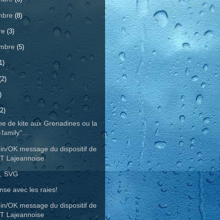
mbre
(8)
re
(3)
embre
(5)
1)
(2)
)
2)
e de kite aux Grenadines ou la
-family"...
in/OK message du dispositif de
T Lajeannoise
a, SVG
nse avec les raies!
in/OK message du dispositif de
T Lajeannoise