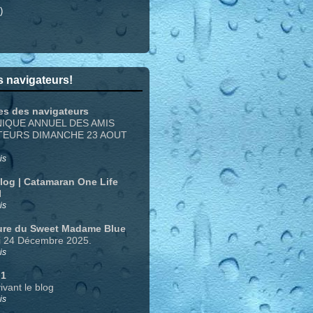
)
 navigateurs!
es des navigateurs
NIQUE ANNUEL DES AMIS
TEURS DIMANCHE 23 AOUT
is
Blog | Catamaran One Life
N
is
ure du Sweet Madame Blue
i 24 Décembre 2025.
is
 1
ivant le blog
is