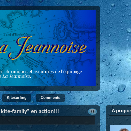
Kitesurfing
Comments
A propo
kite-family" en action!!!
0