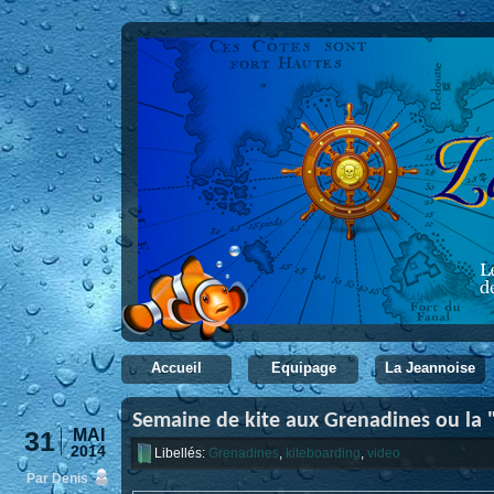
Accueil
Equipage
La Jeannoise
Semaine de kite aux Grenadines ou la "
31
MAI
2014
Libellés:
Grenadines
,
kiteboarding
,
video
Par Denis