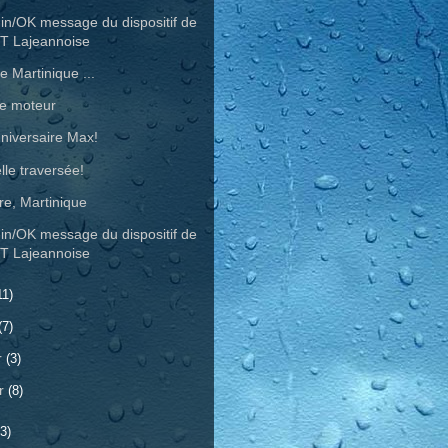
in/OK message du dispositif de
T Lajeannoise
e Martinique ...
e moteur
niversaire Max!
lle traversée!
rre, Martinique
in/OK message du dispositif de
T Lajeannoise
11)
(7)
r
(3)
er
(8)
3)