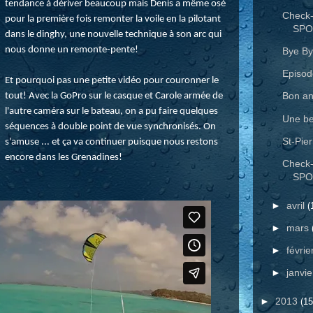
tendance à dériver beaucoup mais Denis a même osé
Check-
pour la première fois remonter la voile en la pilotant
SPO
dans le dinghy, une nouvelle technique à son arc qui
nous donne un remonte-pente!
Bye By
Episod
Et pourquoi pas une petite vidéo pour couronner le
Bon an
tout! Avec la GoPro sur le casque et Carole armée de
l'autre caméra sur le bateau, on a pu faire quelques
Une be
séquences à double point de vue synchronisés. On
St-Pie
s'amuse ... et ça va continuer puisque nous restons
encore dans les Grenadines!
Check-
SPO
►
avril
(
►
mars
►
févrie
►
janvi
►
2013
(15