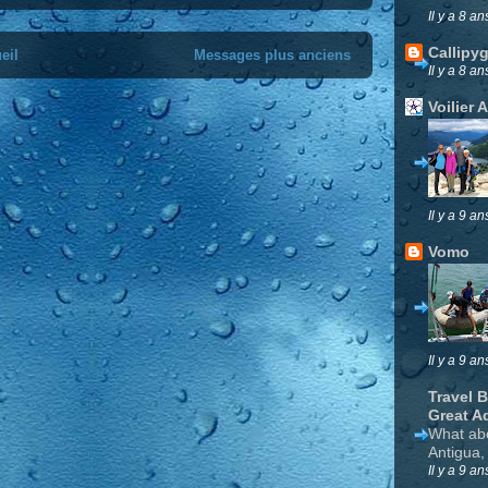
Il y a 8 an
Callipy
eil
Messages plus anciens
Il y a 8 an
Voilier 
Il y a 9 an
Vomo
Il y a 9 an
Travel 
Great A
What ab
Antigua,
Il y a 9 an