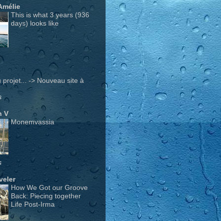
Amélie
This is what 3 years (936
days) looks like
projet... -> Nouveau site à
s
n V
Monemvassia
s
veler
How We Got our Groove
Back: Piecing together
Life Post-Irma