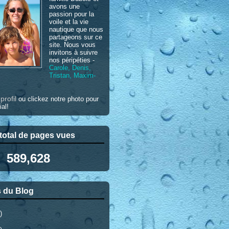
avons une
passion pour la
voile et la vie
nautique que nous
partageons sur ce
site. Nous vous
invitons à suivre
nos péripéties -
Carole, Denis,
Tristan, Maxim-
profil
e
ou clickez notre photo pour
ial!
otal de pages vues
589,628
 du Blog
)