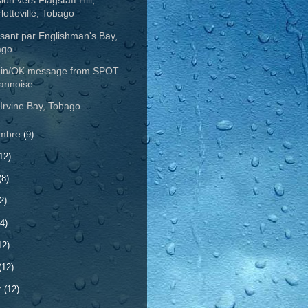
on vers Flagstaff Hill,
lotteville, Tobago
sant par Englishman's Bay,
ago
-in/OK message from SPOT
annoise
Irvine Bay, Tobago
embre
(9)
12)
(8)
2)
4)
12)
(12)
r
(12)