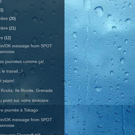
)
3)
mbre
(20)
mbre
(21)
re
(12)
-in/OK message from SPOT
annoise
 des journées comme ça!
 le travail...!
t pépin!
s Rocks, Ile Ronde, Grenade
 point sur notre itinéraire
re journée à Tobago
-in/OK message from SPOT
annoise