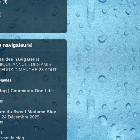
er
(9)
)
 navigateurs!
es des navigateurs
NIQUE ANNUEL DES AMIS
TEURS DIMANCHE 23 AOUT
emaines
Blog | Catamaran One Life
N
is
ure du Sweet Madame Blue
i 24 Décembre 2025.
is
 1
ivant le blog