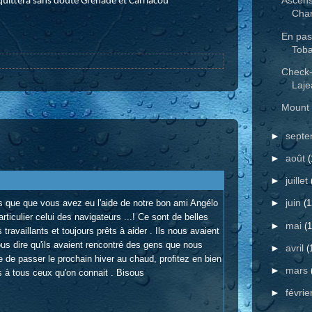
Ascensi
quittera sans doute Grenade et Carriacou
Char
En pas
Tob
Check
Laje
Mount 
►
sept
►
août
(
►
juillet
►
juin
ns que que vous avez eu l'aide de notre bon ami Angélo
(1
ticulier celui des navigateurs ...! Ce sont de belles
►
mai
(1
ravaillants et toujours prêts à aider . Ils nous avaient
us dire qu'ils avaient rencontré des gens que nous
►
avril
(
de passer le prochain hiver au chaud, profitez en bien
►
mars
ns à tous ceux qu'on connait . Bisous
►
févrie