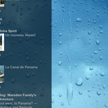
s
ge
s
Aloha Spirit
Un nouveau départ!
s
Le Canal de Panama
s
Blog: Marsden Family's
dventure
out west, to Panama? —
 Antigua and Barbuda