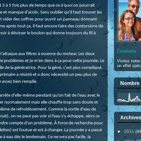
3 à 5 fois plus de temps que ce à quoi on pourrait
 et manque d'accès. Sans oublier qu'il faut trouver les
ent vider des coffres pour ouvrir un panneau donnant
e après tout ça, il faut encore faire des contorsions de
sir à dévisser le boulon qui donne toujours du fil à
Émanuelle
attaque aux filtres à essence du moteur. Les deux
de problèmes et je m'en tiens à ça pour cette journée. Le
Visitez notr
un effet spéc
le de la génératrice. Pour la géné, c'est plus compliqué.
e primaire a résisté et a donc nécessité un peu plus de
e assez bien remplie.
Nombre t
arrête d'elle-même pendant qu'on fait de l'eau avec le
uler normalement mais elle chauffe trop sans doute et
lème de refroidissement. Comme la sortie d'eau de
ruit), on ne peut pas voir si l'eau s'y échappe, alors ce
Archives
ndre compte d'un problème. À force de recherche pour
ilettes) est foutue et est à changer. La journée y a passé
►
2015
(44
e à eau dès le lendemain. Ce ne sera pas facile, la