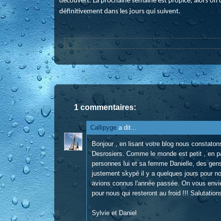
découvert. La prochaine semaine est propice, alors on 
définitivement dans les jours qui suivent.
1 commentaires:
Callipyge
a dit...
Bonjour , en lisant votre blog nous constato
Desrosiers. Comme le monde est petit , en par
personnes lui et sa femme Danielle, des gens t
justement skypé il y a quelques jours pour no
avions connus l'année passée. On vous envie 
pour nous qui resteront au froid !!! Salutatio
Sylvie et Daniel