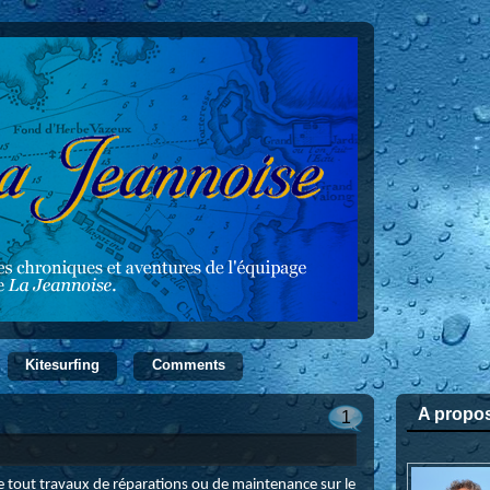
Kitesurfing
Comments
A propo
1
e tout travaux de réparations ou de maintenance sur le