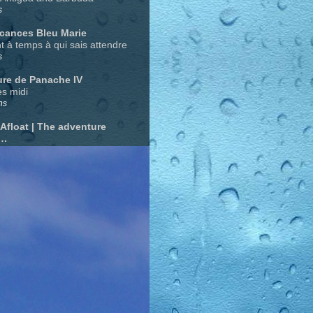
s
acances Bleu Marie
nt à temps à qui sais attendre
s
ure de Panache IV
s midi
ns
 Afloat | The adventure
….