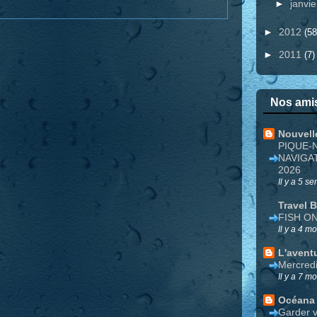
►
janvi
►
2012
(58
►
2011
(7)
Nos amis
Nouvell
PIQUE-
NAVIGA
2026
Il y a 5 s
Travel 
FISH O
Il y a 4 mo
L'avent
Mercred
Il y a 7 mo
Océana
Garder v