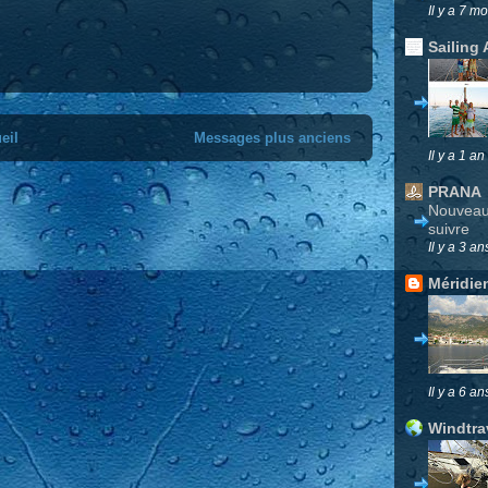
Il y a 7 mo
Sailing 
eil
Messages plus anciens
Il y a 1 an
PRANA
Nouveau 
suivre
Il y a 3 an
Méridie
Il y a 6 an
Windtra