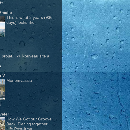
is
Amélie
This is what 3 years (936
days) looks like
projet... -> Nouveau site à
s
n V
Monemvassia
s
veler
How We Got our Groove
Back: Piecing together
Life Post-Irma