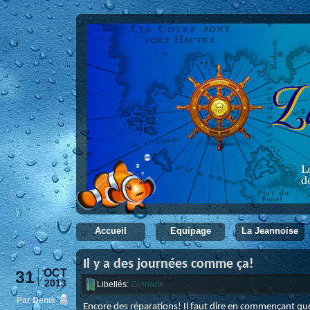
Accueil
Equipage
La Jeannoise
Il y a des journées comme ça!
31
OCT
2013
Libellés:
Grenade
Par Denis
Encore des réparations! Il faut dire en commençant qu