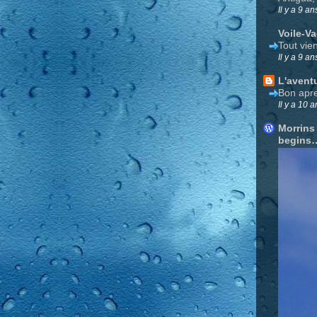
Il y a 9 an
Voile-V
Tout vie
Il y a 9 an
L'avent
Bon apre
Il y a 10 a
Morrins
begins