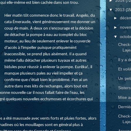
►
2014
(72
é qui elle-même est bien cachée dans son trou.
▼
2013
(15
Hier matin tôt commence donc le travail. Angelo, du
►
déce
cata Émeraude, vient généreusement me donner un
►
nove
coup de main. À deux on s'encourage et la décision
de détacher la pompe à eau au complet du bloc
▼
octob
moteur, au lieu de seulement enlever le couvercle
Check
d'accès à l'impeller puisque pratiquement
Laje
inaccessible, se prend plus aisément. Il a quand
Il y a
même fallu détacher plusieurs tuyaux et autres
bidules pour réussir à enlever la pompe. Eurêka!, il
Et voilà
manque plusieurs pales au vieil impeller et ça
Un peti
confirme que c'était bien le problème. J'en ai un
autre dans mes kits de rechanges, alors tout est
Sister
ne nouvelle car il nous fallait faire de l'eau, les
Mise au
algré quelques nouvelles ecchymoses et écorchures qui
Derniè
Check
 a été maussade avec vents forts et pluies fortes, alors
Laje
adines où les mouillages sont en général plus à