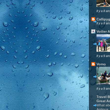
Il y a 8 an
Callipy
Il y a 8 an
Voilier 
Il y a 9 an
Vomo
Il y a 9 an
Travel 
Great A
What ab
Antigua,