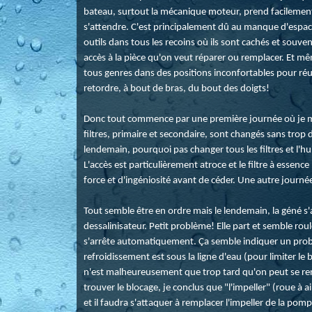
bateau, surtout la mécanique moteur, prend facilement 
s'attendre. C'est principalement dû au manque d'espace
outils dans tous les recoins où ils sont cachés et souv
accès à la pièce qu'on veut réparer ou remplacer. Et mêm
tous genres dans des positions inconfortables pour réus
retordre, à bout de bras, du bout des doigts!
Donc tout commence par une première journée où je m'
filtres, primaire et secondaire, sont changés sans trop 
lendemain, pourquoi pas changer tous les filtres et l'hui
L'accès est particulièrement atroce et le filtre à essenc
force et d'ingéniosité avant de céder. Une autre journé
Tout semble être en ordre mais le lendemain, la géné s'
dessalinisateur. Petit problème! Elle part et semble ro
s'arrête automatiquement. Ça semble indiquer un prob
refroidissement est sous la ligne d'eau (pour limiter le b
n'est malheureusement que trop tard qu'on peut se re
trouver le blocage, je conclus que "l'impeller" (roue à a
et il faudra s'attaquer à remplacer l'impeller de la pomp