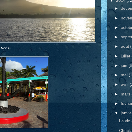
▼
2014
(72
►
déce
►
nove
►
octob
►
sept
►
août
(
 Nevis
►
juillet
►
juin
(6
►
mai
(1
►
avril
(
►
mars
►
févrie
▼
janvi
La vie
Check-