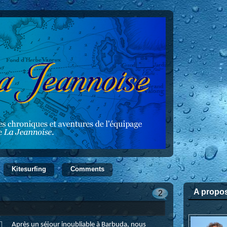
Kitesurfing
Comments
A propo
n
2
Après un séjour inoubliable à Barbuda, nous