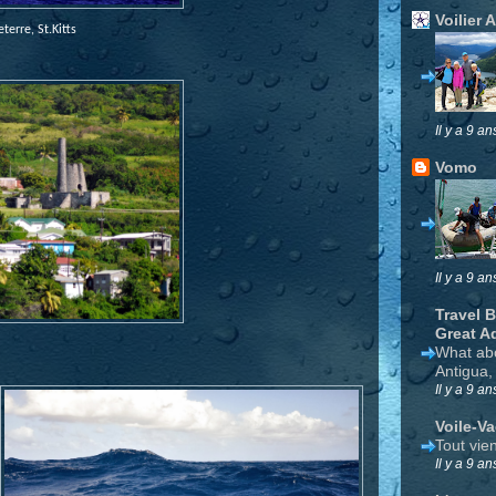
Voilier 
terre, St.Kitts
Il y a 9 an
Vomo
Il y a 9 an
Travel 
Great A
What ab
Antigua,
Il y a 9 an
Voile-V
Tout vie
Il y a 9 an