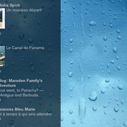
Aloha Spirit
Un nouveau départ!
s
Le Canal de Panama
s
Blog: Marsden Family's
dventure
out west, to Panama? —
 Antigua and Barbuda
s
acances Bleu Marie
nt à temps à qui sais attendre
s