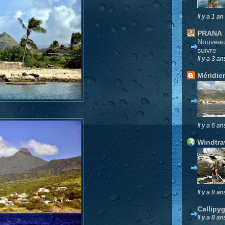
Il y a 1 an
PRANA
Nouveau 
suivre
Il y a 3 an
Méridie
Il y a 6 an
Windtra
Il y a 8 an
Callipy
Il y a 8 an