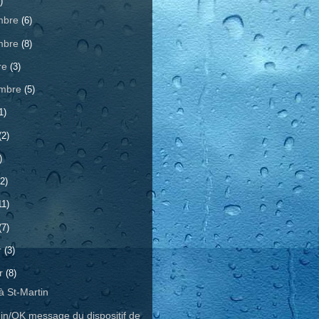
)
mbre
(6)
mbre
(8)
re
(3)
embre
(5)
1)
(2)
)
2)
11)
(7)
r
(3)
er
(8)
 à St-Martin
in/OK message du dispositif de