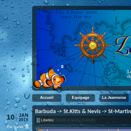
Accueil
Equipage
La Jeannoise
Barbuda -> St.Kitts & Nevis -> St-Marti
10
JAN
2014
Libellés:
St-Kitts & Nevis
,
St-Martin
Par Denis