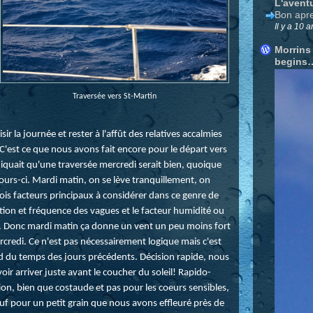
L'avent
Bon apre
Il y a 10 a
Morrins
begins
Traversée vers St-Martin
ir la journée et rester à l'affût des relatives accalmies
 C'est ce que nous avons fait encore pour le départ vers
diquait qu'une traversée mercredi serait bien, quoique
jours-ci. Mardi matin, on se lève tranquillement, on
trois facteurs principaux à considérer dans ce genre de
ection et fréquence des vagues et le facteur humidité ou
ges. Donc mardi matin ça donne un vent un peu moins fort
credi. Ce n'est pas nécessairement logique mais c'est
d du temps des jours précédents. Décision rapide, nous
ir arriver juste avant le coucher du soleil! Rapido-
ion, bien que costaude et pas pour les coeurs sensibles,
uf pour un petit grain que nous avons effleuré près de