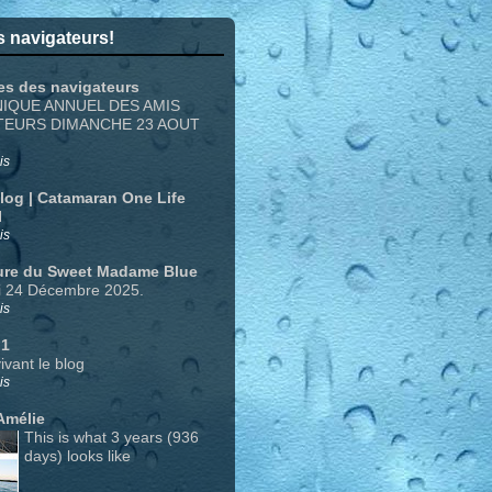
 navigateurs!
es des navigateurs
NIQUE ANNUEL DES AMIS
TEURS DIMANCHE 23 AOUT
is
Blog | Catamaran One Life
N
is
ure du Sweet Madame Blue
i 24 Décembre 2025.
is
 1
ivant le blog
is
Amélie
This is what 3 years (936
days) looks like