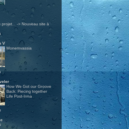
projet... -> Nouveau site à
s
n V
Monemvassia
s
veler
How We Got our Groove
Back: Piecing together
Life Post-Irma
s
ge
s