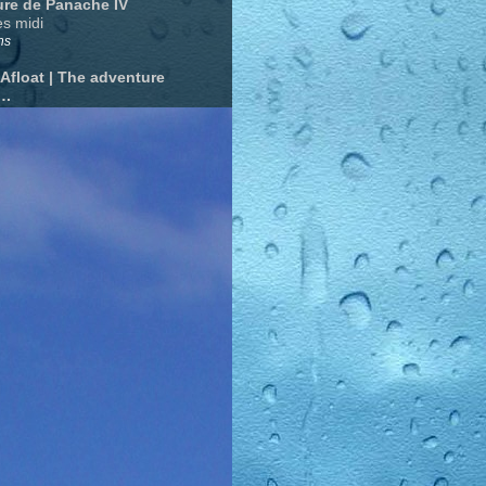
ure de Panache IV
s midi
ns
 Afloat | The adventure
….