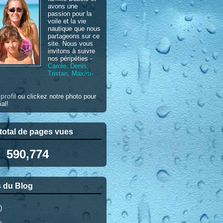
avons une
passion pour la
voile et la vie
nautique que nous
partageons sur ce
site. Nous vous
invitons à suivre
nos péripéties -
Carole, Denis,
Tristan, Maxim-
profil
e
ou clickez notre photo pour
ial!
otal de pages vues
590,774
 du Blog
)