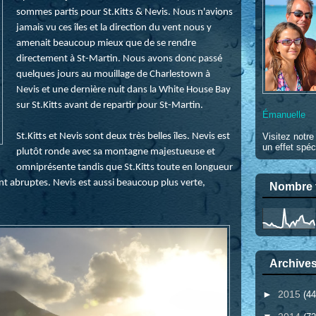
sommes partis pour St.Kitts & Nevis. Nous n'avions
jamais vu ces îles et la direction du vent nous y
amenait beaucoup mieux que de se rendre
directement à St-Martin. Nous avons donc passé
quelques jours au mouillage de Charlestown à
Nevis et une dernière nuit dans la White House Bay
sur St.Kitts avant de repartir pour St-Martin.
Émanuelle
St.Kitts et Nevis sont deux très belles îles. Nevis est
Visitez notr
un effet spéc
plutôt ronde avec sa montagne majestueuse et
omniprésente tandis que St.Kitts toute en longueur
 abruptes. Nevis est aussi beaucoup plus verte,
Nombre t
Archives
►
2015
(44