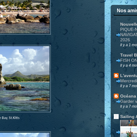
Nos amis
Nouvell
PIQUE-
NAVIGA
2026
Il y a 1 mo
Travel 
FISH O
Il y a 4 mo
L'avent
Mercred
Il y a 7 mo
Océana
Garder v
Il y a 7 mo
Sailing 
Bay, St.Kitts