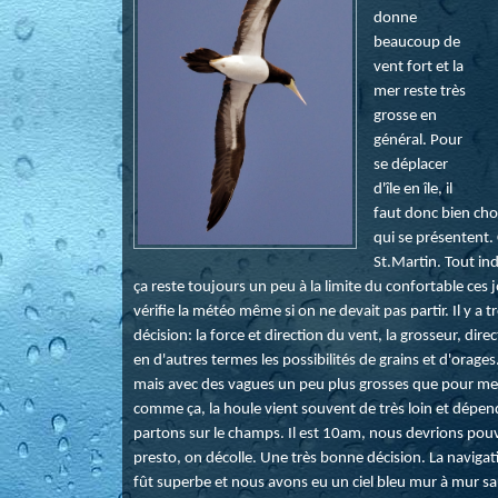
donne
beaucoup de
vent fort et la
mer reste très
grosse en
général. Pour
se déplacer
d'île en île, il
faut donc bien chois
qui se présentent.
St.Martin. Tout in
ça reste toujours un peu à la limite du confortable ces 
vérifie la météo même si on ne devait pas partir. Il y a 
décision: la force et direction du vent, la grosseur, dir
en d'autres termes les possibilités de grains et d'ora
mais avec des vagues un peu plus grosses que pour mer
comme ça, la houle vient souvent de très loin et dépen
partons sur le champs. Il est 10am, nous devrions pouvo
presto, on décolle. Une très bonne décision. La navigat
fût superbe et nous avons eu un ciel bleu mur à mur sa