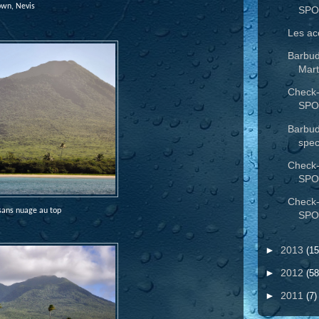
own, Nevis
SPO
Les ac
Barbuda
Mart
Check-
SPO
Barbud
spec
Check-
SPO
Check-
sans nuage au top
SPO
►
2013
(15
►
2012
(58
►
2011
(7)