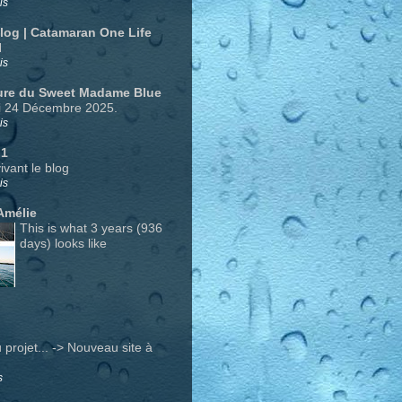
is
Blog | Catamaran One Life
N
is
ure du Sweet Madame Blue
i 24 Décembre 2025.
is
 1
ivant le blog
is
Amélie
This is what 3 years (936
days) looks like
projet... -> Nouveau site à
s