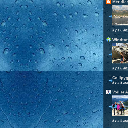
Méridie
Il y a 6 an
Windtra
Il y a 8 an
Callipy
Il y a 8 an
Voilier 
Il y a 9 an