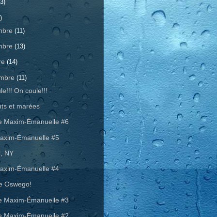
3)
)
mbre
(11)
mbre
(13)
re
(14)
embre
(11)
e!!! On coule!!!
ts et marées
e Maxim-Émanuelle #6
axim-Émanuelle #5
l, NY
axim-Émanuelle #4
de Oswego!
e Maxim-Émanuelle #3
e Maxim-Émanuelle #2