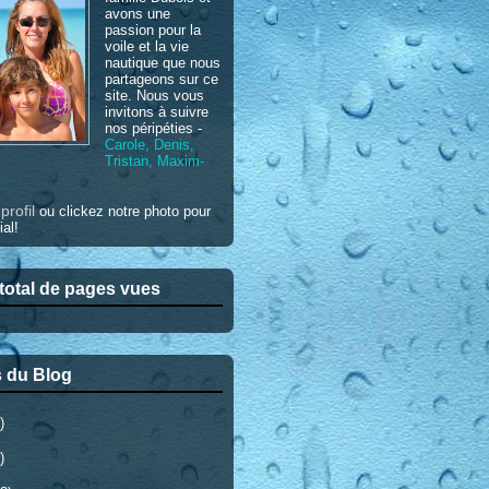
avons une
passion pour la
voile et la vie
nautique que nous
partageons sur ce
site. Nous vous
invitons à suivre
nos péripéties -
Carole, Denis,
Tristan, Maxim-
profil
e
ou clickez notre photo pour
ial!
otal de pages vues
 du Blog
)
)