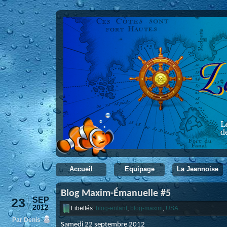
Accueil
Equipage
La Jeannoise
Blog Maxim-Émanuelle #5
23
SEP
2012
Libellés:
blog-enfant
,
blog-maxim
,
USA
Par Denis
Samedi 22 septembre 2012