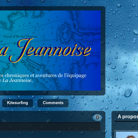
Kitesurfing
Comments
A propo
0