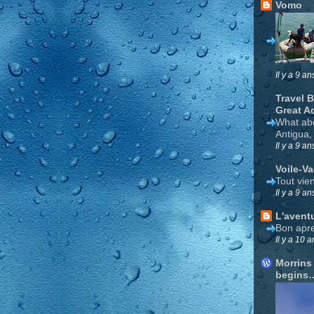
Vomo
Il y a 9 an
Travel 
Great A
What ab
Antigua,
Il y a 9 an
Voile-V
Tout vie
Il y a 9 an
L'avent
Bon apre
Il y a 10 a
Morrins
begins