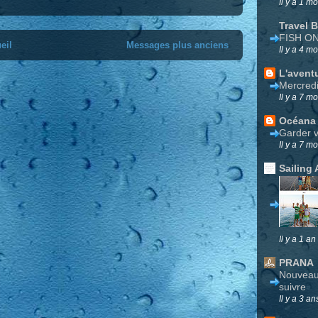
Il y a 1 mo
Travel 
FISH O
eil
Messages plus anciens
Il y a 4 mo
L'avent
Mercred
Il y a 7 mo
Océana
Garder v
Il y a 7 mo
Sailing 
Il y a 1 an
PRANA
Nouveau 
suivre
Il y a 3 an