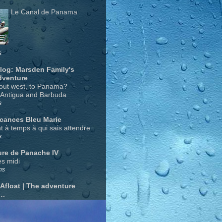
Le Canal de Panama
s
Blog: Marsden Family's
dventure
out west, to Panama? —
 Antigua and Barbuda
s
acances Bleu Marie
nt à temps à qui sais attendre
s
ure de Panache IV
s midi
ns
 Afloat | The adventure
….