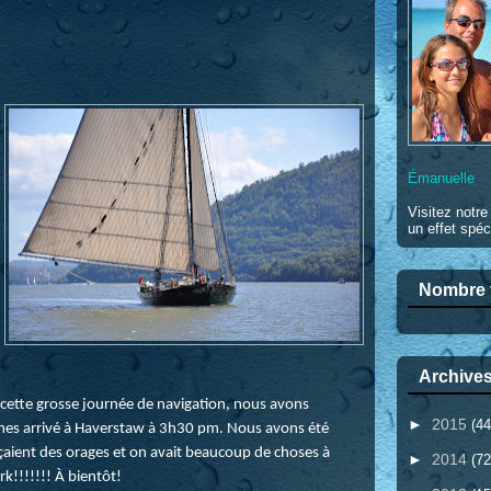
Émanuelle
Visitez notr
un effet spéc
Nombre t
Archives
cette grosse journée de navigation, nous avons
►
2015
(44
mmes arrivé à Haverstaw à 3h30 pm. Nous avons été
nçaient des orages et on avait beaucoup de choses à
►
2014
(72
k!!!!!!! À bientôt!