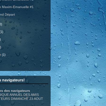
e Maxim-Emanuelle #1
nd Départ
3)
(1)
)
)
er
(1)
 navigateurs!
es des navigateurs
NIQUE ANNUEL DES AMIS
TEURS DIMANCHE 23 AOUT