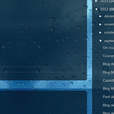
►
2013
(15
▼
2012
(58
►
déce
►
nove
►
octob
▼
sept
On coul
Couran
Blog d
Blog M
Catskil
Blog M
Parti 
Blog d
Blog d