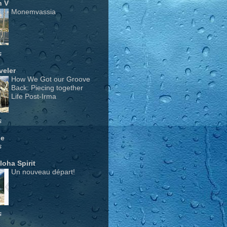
n V
Monemvassia
s
veler
How We Got our Groove
Back: Piecing together
Life Post-Irma
s
ge
s
Aloha Spirit
Un nouveau départ!
s