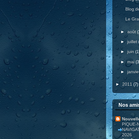
Blog d
Le Gra
►
août
(
►
juillet
►
juin
(1
►
mai
(3
►
janvi
►
2011
(7)
Nos amis
Nouvell
PIQUE-
NAVIGA
2026