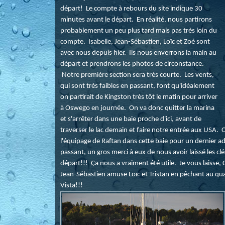
départ! Le compte à rebours du site indique 30
minutes avant le départ. En réalité, nous partirons
probablement un peu plus tard mais pas très loin du
compte. Isabelle, Jean-Sébastien, Loïc et Zoé sont
avec nous depuis hier. Ils nous enverrons la main au
départ et prendrons les photos de circonstance.
Notre première section sera très courte. Les vents,
qui sont très faibles en passant, font qu'idéalement
on partirait de Kingston très tôt le matin pour arriver
à Oswego en journée. On va donc quitter la marina
et s'arrêter dans une baie proche d'ici, avant de
traverser le lac demain et faire notre entrée aux USA. O
l'équipage de Raftan dans cette baie pour un dernier ad
passant, un gros merci à eux de nous avoir laissé les cl
départ!!! Ça nous a vraiment été utile. Je vous laisse, C
Jean-Sébastien amuse Loïc et Tristan en pêchant au quai
Vista!!!