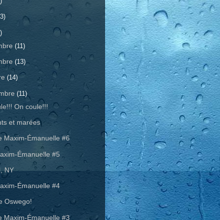
)
3)
)
mbre
(11)
mbre
(13)
re
(14)
embre
(11)
e!!! On coule!!!
ts et marées
e Maxim-Émanuelle #6
axim-Émanuelle #5
l, NY
axim-Émanuelle #4
de Oswego!
e Maxim-Émanuelle #3