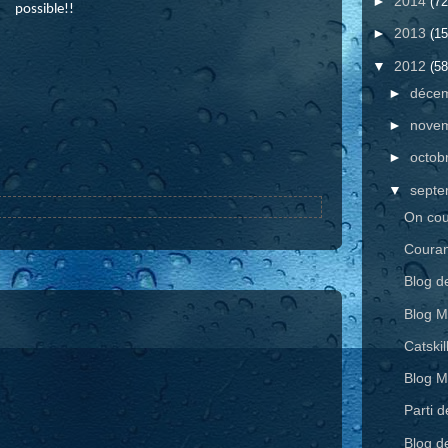
►
2014
(72
possible!!
►
2013
(15
▼
2012
(58
►
déce
►
nove
►
octob
▼
sept
On coul
Couran
Blog d
Blog M
Catskil
Blog M
Parti 
Blog d