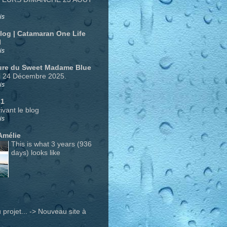
is
Blog | Catamaran One Life
N
is
ure du Sweet Madame Blue
i 24 Décembre 2025.
is
 1
ivant le blog
is
Amélie
This is what 3 years (936
days) looks like
projet... -> Nouveau site à