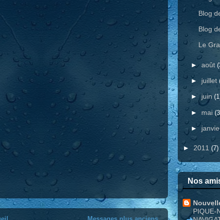
Blog d
Blog d
Le Gra
►
août
(
►
juillet
►
juin
(1
►
mai
(3
►
janvi
►
2011
(7)
Nos amis
Nouvell
PIQUE-
eil
Messages plus anciens
NAVIGA