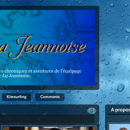
Kitesurfing
Comments
A propo
0