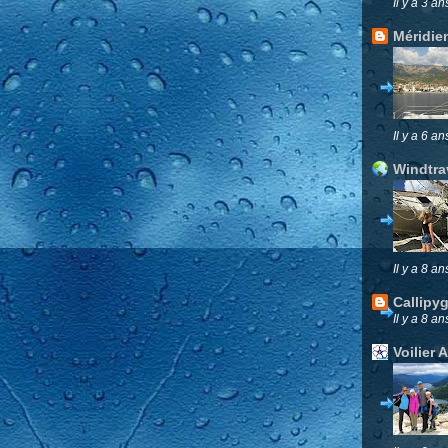
Il y a 3 an
Méridie
Il y a 6 an
Windtra
Il y a 8 an
Callipy
Il y a 8 an
Voilier 