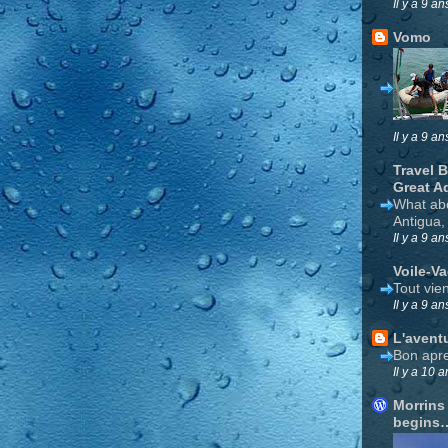
Il y a 9 an
Vomo
Il y a 9 an
Travel 
Great A
What ab
Antigua,
Il y a 9 an
Voile-V
Tout vie
Il y a 9 an
L'avent
Bon apre
Il y a 10 a
Morrins
begins