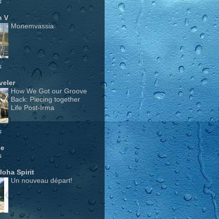
s
n V
Monemvassia
s
veler
How We Got our Groove
Back: Piecing together
Life Post-Irma
s
ge
s
Aloha Spirit
Un nouveau départ!