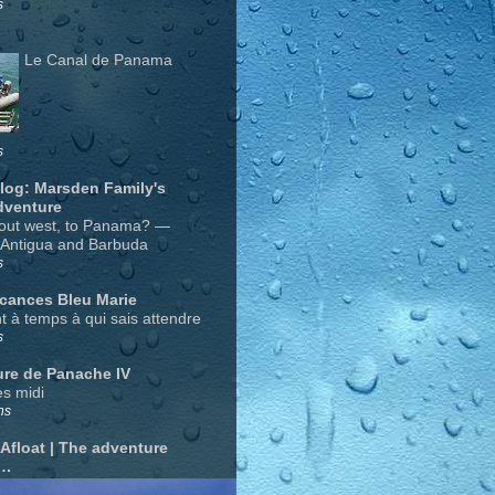
s
Le Canal de Panama
s
Blog: Marsden Family's
dventure
out west, to Panama? —
 Antigua and Barbuda
s
acances Bleu Marie
nt à temps à qui sais attendre
s
ure de Panache IV
s midi
ns
 Afloat | The adventure
….