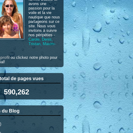
avons une
passion pour la
voile et la vie
nautique que nous
partageons sur ce
site. Nous vous
invitons à suivre
nos péripéties -
Carole, Denis,
Tristan, Maxim-
profil
e
ou clickez notre photo pour
ial!
otal de pages vues
590,262
 du Blog
)