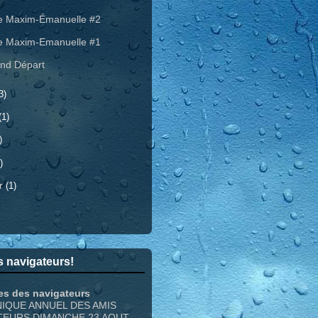
e Maxim-Émanuelle #2
e Maxim-Emanuelle #1
nd Départ
3)
(1)
)
)
er
(1)
 navigateurs!
es des navigateurs
NIQUE ANNUEL DES AMIS
TEURS DIMANCHE 23 AOUT