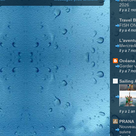
2026
Il y a 1 mo
Travel 
FISH O
Il y a 4 mo
L'avent
Mercred
Il y a 7 mo
Océana
Garder v
Il y a 7 mo
Sailing 
Il y a 1 an
PRANA
Nouveau 
suivre