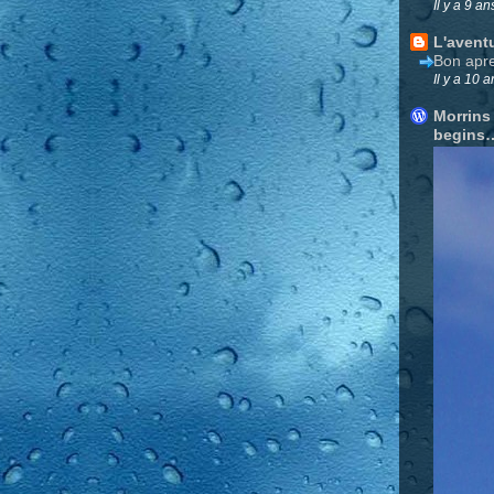
Il y a 9 an
L'avent
Bon apre
Il y a 10 a
Morrins
begins