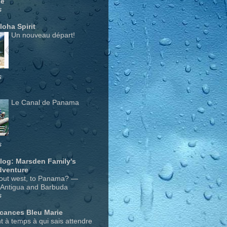
ge
s
Aloha Spirit
Un nouveau départ!
s
Le Canal de Panama
s
Blog: Marsden Family's
dventure
out west, to Panama? —
 Antigua and Barbuda
s
acances Bleu Marie
nt à temps à qui sais attendre