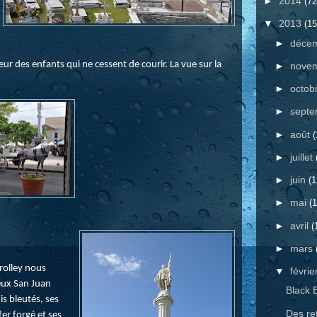
►
2014
(72
▼
2013
(15
►
déce
r des enfants qui ne cessent de courir. La vue sur la
►
nove
►
octob
►
sept
►
août
(
►
juillet
►
juin
(1
►
mai
(1
►
avril
(
►
mars
trolley nous
▼
févrie
eux San Juan
Black 
is bleutés, ses
Des re
fer forgé et ses