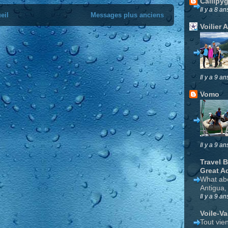
Callipy
Il y a 8 an
eil
Messages plus anciens
Voilier 
Il y a 9 an
Vomo
Il y a 9 an
Travel 
Great A
What ab
Antigua,
Il y a 9 an
Voile-V
Tout vie