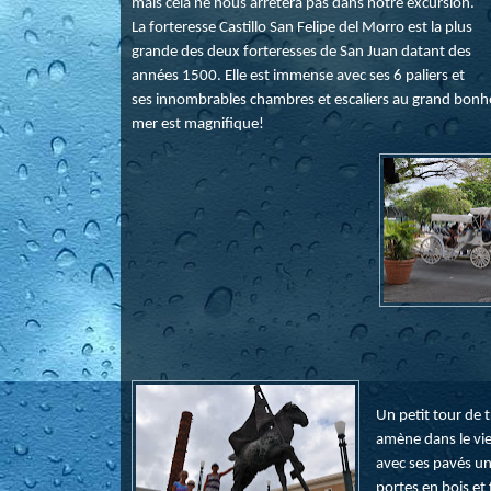
mais cela ne nous arrêtera pas dans notre excursion.
La forteresse Castillo San Felipe del Morro est la plus
grande des deux forteresses de San Juan datant des
années 1500. Elle est immense avec ses 6 paliers et
ses innombrables chambres et escaliers au grand bonheu
mer est magnifique!
Un petit tour de 
amène dans le vi
avec ses pavés un
portes en bois et 