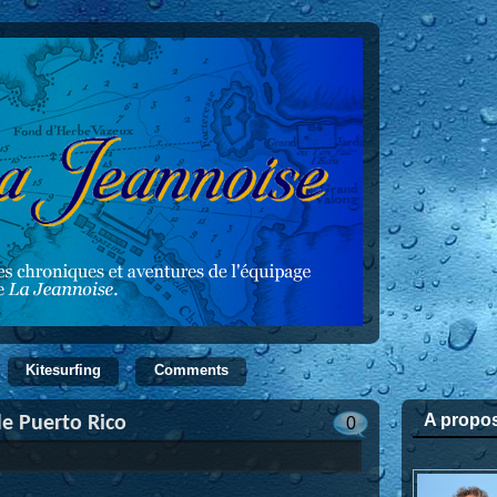
Kitesurfing
Comments
A propo
de Puerto Rico
0