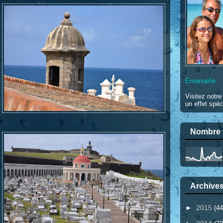
Émanuelle
Visitez notr
un effet spéc
Nombre t
Archives
►
2015
(44