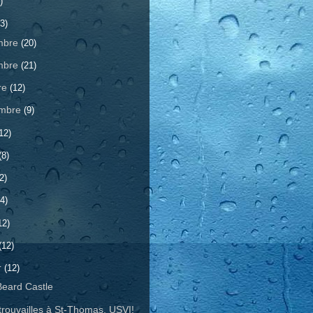
)
3)
mbre
(20)
mbre
(21)
re
(12)
embre
(9)
12)
(8)
2)
4)
12)
(12)
r
(12)
Beard Castle
trouvailles à St-Thomas, USVI!