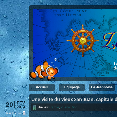
Accueil
Equipage
La Jeannoise
Une visite du vieux San Juan, capitale 
20
FÉV
2013
Libellés:
Carole
,
Puerto Rico
Par Denis