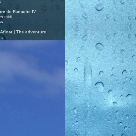
s
ure de Panache IV
s midi
ns
 Afloat | The adventure
….