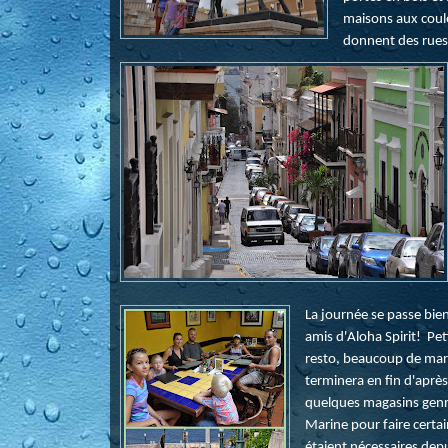
maisons aux coule
donnent des rues 
La journée se passe bi
amis d'Aloha Spirit! Pe
resto, beaucoup de marc
terminera en fin d'après
quelques magasins genr
Marine pour faire certa
étaient nécessaires dep