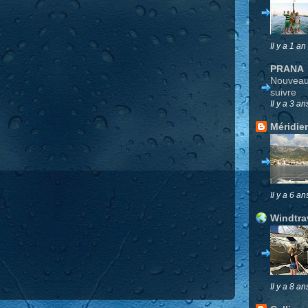
Il y a 1 an
PRANA
Nouveau 
suivre
Il y a 3 an
Méridie
Il y a 6 an
Windtra
Il y a 8 an