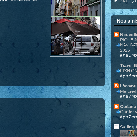
►
2011
(7)
Nos amis
Nouvell
PIQUE-
NAVIGA
2026
Il y a 1 mo
Travel 
FISH O
Il y a 4 mo
L'avent
Mercred
Il y a 7 mo
Océana
Garder v
Il y a 7 mo
Sailing 