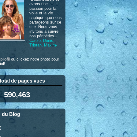
avons une
passion pour la
voile et la vie
nautique que nous
partageons sur ce
site. Nous vous
invitons à suivre
nos péripéties -
Carole, Denis,
Tristan, Maxim-
profil
e
ou clickez notre photo pour
ial!
otal de pages vues
590,463
 du Blog
)