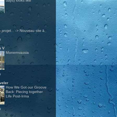
days) looks like
projet... -> Nouveau site à
s
n V
Monemvassia
s
veler
How We Got our Groove
Back: Piecing together
Life Post-Irma
s