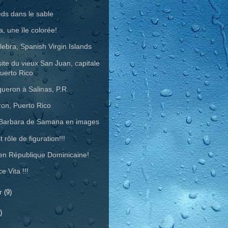
eds dans le sable
a, une île colorée!
ulebra, Spanish Virgin Islands
site du vieux San Juan, capitale
uerto Rico
ueron à Salinas, P.R.
on, Puerto Rico
Barbara de Samana en images
t rôle de figuration!!!
 en République Dominicaine!
e Vita !!!
er
(9)
)