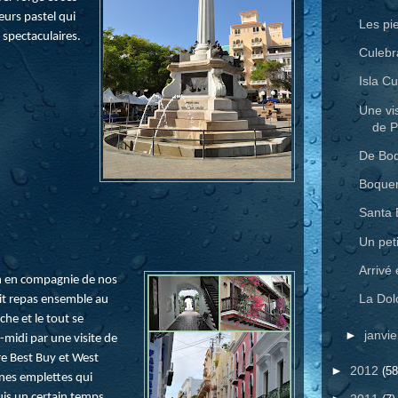
urs pastel qui
Les pi
spectaculaires.
Culebr
Isla C
Une vi
de P
De Boq
Boquer
Santa 
Un peti
Arrivé
en en compagnie de nos
La Dolc
tit repas ensemble au
he et le tout se
►
janvi
-midi par une visite de
e Best Buy et West
►
2012
(58
ines emplettes qui
uis un certain temps.