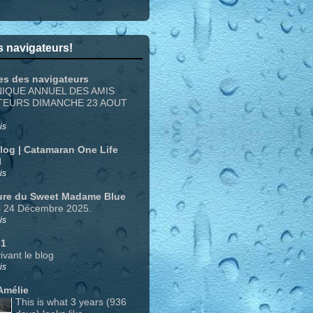
 navigateurs!
es des navigateurs
NIQUE ANNUEL DES AMIS
TEURS DIMANCHE 23 AOUT
is
Blog | Catamaran One Life
N
is
ure du Sweet Madame Blue
i 24 Décembre 2025.
is
 1
ivant le blog
is
Amélie
This is what 3 years (936