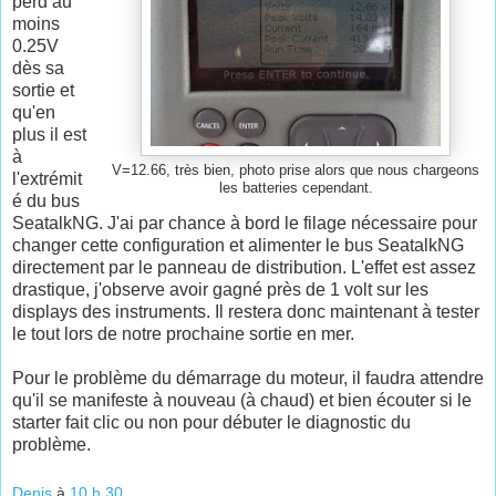
perd au
moins
0.25V
dès sa
sortie et
qu'en
plus il est
à
V=12.66, très bien, photo prise alors que nous chargeons
l'extrémit
les batteries cependant.
é du bus
SeatalkNG. J'ai par chance à bord le filage nécessaire pour
changer cette configuration et alimenter le bus SeatalkNG
directement par le panneau de distribution. L'effet est assez
drastique, j'observe avoir gagné près de 1 volt sur les
displays des instruments. Il restera donc maintenant à tester
le tout lors de notre prochaine sortie en mer.
Pour le problème du démarrage du moteur, il faudra attendre
qu'il se manifeste à nouveau (à chaud) et bien écouter si le
starter fait clic ou non pour débuter le diagnostic du
problème.
Denis
à
10 h 30