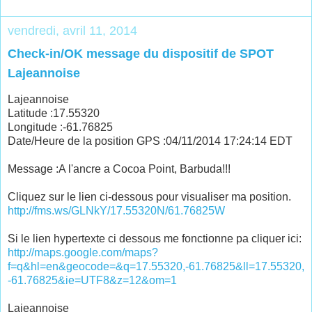
vendredi, avril 11, 2014
Check-in/OK message du dispositif de SPOT
Lajeannoise
Lajeannoise
Latitude :17.55320
Longitude :-61.76825
Date/Heure de la position GPS :04/11/2014 17:24:14 EDT
Message :A l'ancre a Cocoa Point, Barbuda!!!
Cliquez sur le lien ci-dessous pour visualiser ma position.
http://fms.ws/GLNkY/17.55320N/61.76825W
Si le lien hypertexte ci dessous me fonctionne pa cliquer ici:
http://maps.google.com/maps?
f=q&hl=en&geocode=&q=17.55320,-61.76825&ll=17.55320,
-61.76825&ie=UTF8&z=12&om=1
Lajeannoise