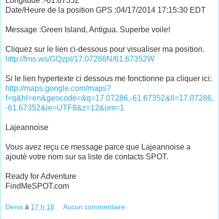
Longitude :-61.67352
Date/Heure de la position GPS :04/17/2014 17:15:30 EDT
Message :Green Island, Antigua. Superbe voile!
Cliquez sur le lien ci-dessous pour visualiser ma position.
http://fms.ws/GQzpI/17.07286N/61.67352W
Si le lien hypertexte ci dessous me fonctionne pa cliquer ici:
http://maps.google.com/maps?
f=q&hl=en&geocode=&q=17.07286,-61.67352&ll=17.07286,
-61.67352&ie=UTF8&z=12&om=1
Lajeannoise
Vous avez reçu ce message parce que Lajeannoise a
ajouté votre nom sur sa liste de contacts SPOT.
Ready for Adventure
FindMeSPOT.com
Denis
à
17 h 18
Aucun commentaire: