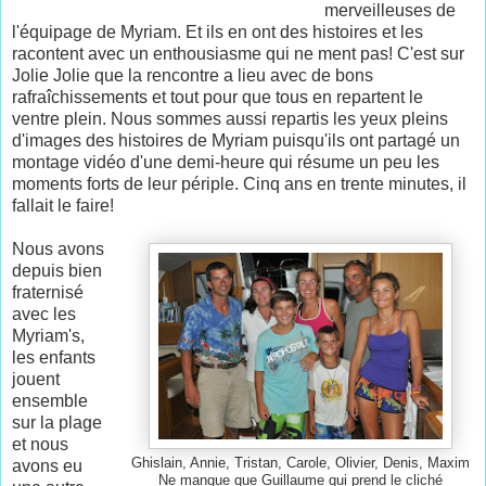
merveilleuses de
l'équipage de Myriam. Et ils en ont des histoires et les
racontent avec un enthousiasme qui ne ment pas! C'est sur
Jolie Jolie que la rencontre a lieu avec de bons
rafraîchissements et tout pour que tous en repartent le
ventre plein. Nous sommes aussi repartis les yeux pleins
d'images des histoires de Myriam puisqu'ils ont partagé un
montage vidéo d'une demi-heure qui résume un peu les
moments forts de leur périple. Cinq ans en trente minutes, il
fallait le faire!
Nous avons
depuis bien
fraternisé
avec les
Myriam's,
les enfants
jouent
ensemble
sur la plage
et nous
Ghislain, Annie, Tristan, Carole, Olivier, Denis, Maxim
avons eu
Ne manque que Guillaume qui prend le cliché