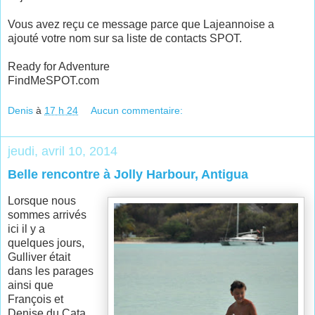
Vous avez reçu ce message parce que Lajeannoise a
ajouté votre nom sur sa liste de contacts SPOT.
Ready for Adventure
FindMeSPOT.com
Denis
à
17 h 24
Aucun commentaire:
jeudi, avril 10, 2014
Belle rencontre à Jolly Harbour, Antigua
Lorsque nous
sommes arrivés
ici il y a
quelques jours,
Gulliver était
dans les parages
ainsi que
François et
Denise du Cata