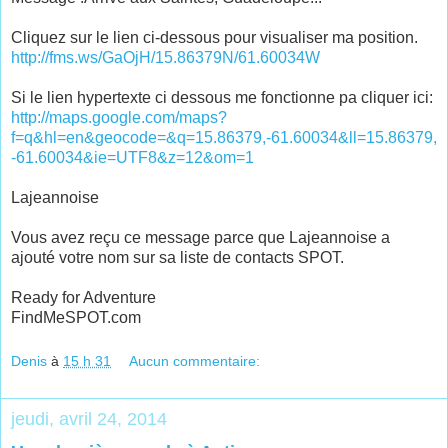
Cliquez sur le lien ci-dessous pour visualiser ma position.
http://fms.ws/GaOjH/15.86379N/61.60034W
Si le lien hypertexte ci dessous me fonctionne pa cliquer ici:
http://maps.google.com/maps?
f=q&hl=en&geocode=&q=15.86379,-61.60034&ll=15.86379,
-61.60034&ie=UTF8&z=12&om=1
Lajeannoise
Vous avez reçu ce message parce que Lajeannoise a
ajouté votre nom sur sa liste de contacts SPOT.
Ready for Adventure
FindMeSPOT.com
Denis
à
15 h 31
Aucun commentaire:
jeudi, avril 24, 2014