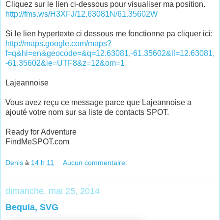
Cliquez sur le lien ci-dessous pour visualiser ma position.
http://fms.ws/H3XFJ/12.63081N/61.35602W
Si le lien hypertexte ci dessous me fonctionne pa cliquer ici:
http://maps.google.com/maps?
f=q&hl=en&geocode=&q=12.63081,-61.35602&ll=12.63081,
-61.35602&ie=UTF8&z=12&om=1
Lajeannoise
Vous avez reçu ce message parce que Lajeannoise a
ajouté votre nom sur sa liste de contacts SPOT.
Ready for Adventure
FindMeSPOT.com
Denis
à
14 h 11
Aucun commentaire:
dimanche, mai 25, 2014
Bequia, SVG