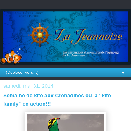
▼
samedi, mai 31, 2014
Semaine de kite aux Grenadines ou la "kite-
family" en action!!!