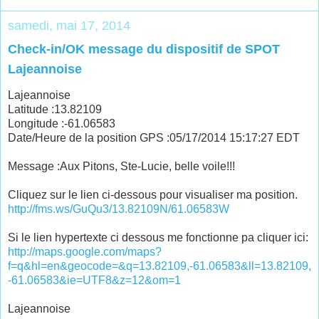
samedi, mai 17, 2014
Check-in/OK message du dispositif de SPOT
Lajeannoise
Lajeannoise
Latitude :13.82109
Longitude :-61.06583
Date/Heure de la position GPS :05/17/2014 15:17:27 EDT
Message :Aux Pitons, Ste-Lucie, belle voile!!!
Cliquez sur le lien ci-dessous pour visualiser ma position.
http://fms.ws/GuQu3/13.82109N/61.06583W
Si le lien hypertexte ci dessous me fonctionne pa cliquer ici:
http://maps.google.com/maps?
f=q&hl=en&geocode=&q=13.82109,-61.06583&ll=13.82109,
-61.06583&ie=UTF8&z=12&om=1
Lajeannoise