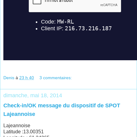
Denis
à
23 h 40
3 commentaires:
dimanche, mai 18, 2014
Check-in/OK message du dispositif de SPOT
Lajeannoise
Lajeannoise
Latitude :13.00351