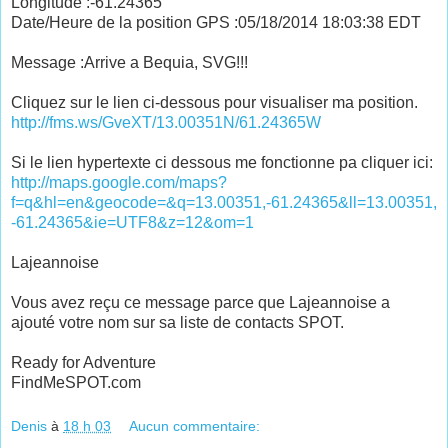
Longitude :-61.24365
Date/Heure de la position GPS :05/18/2014 18:03:38 EDT
Message :Arrive a Bequia, SVG!!!
Cliquez sur le lien ci-dessous pour visualiser ma position.
http://fms.ws/GveXT/13.00351N/61.24365W
Si le lien hypertexte ci dessous me fonctionne pa cliquer ici:
http://maps.google.com/maps?
f=q&hl=en&geocode=&q=13.00351,-61.24365&ll=13.00351,
-61.24365&ie=UTF8&z=12&om=1
Lajeannoise
Vous avez reçu ce message parce que Lajeannoise a
ajouté votre nom sur sa liste de contacts SPOT.
Ready for Adventure
FindMeSPOT.com
Denis
à
18 h 03
Aucun commentaire: