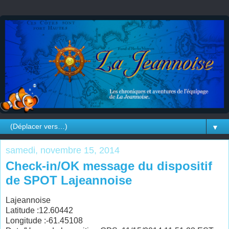
▼
samedi, novembre 15, 2014
Check-in/OK message du dispositif
de SPOT Lajeannoise
Lajeannoise
Latitude :12.60442
Longitude :-61.45108