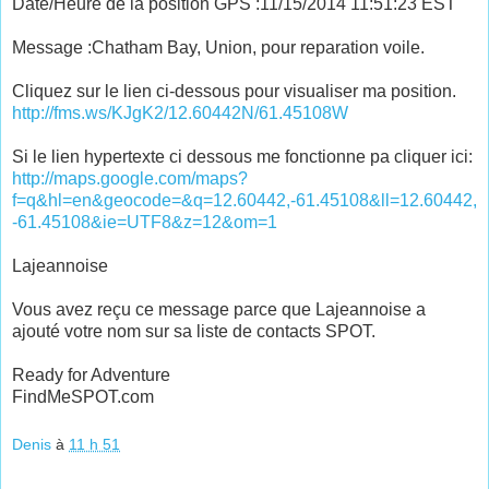
Date/Heure de la position GPS :11/15/2014 11:51:23 EST
Message :Chatham Bay, Union, pour reparation voile.
Cliquez sur le lien ci-dessous pour visualiser ma position.
http://fms.ws/KJgK2/12.60442N/61.45108W
Si le lien hypertexte ci dessous me fonctionne pa cliquer ici:
http://maps.google.com/maps?
f=q&hl=en&geocode=&q=12.60442,-61.45108&ll=12.60442,
-61.45108&ie=UTF8&z=12&om=1
Lajeannoise
Vous avez reçu ce message parce que Lajeannoise a
ajouté votre nom sur sa liste de contacts SPOT.
Ready for Adventure
FindMeSPOT.com
Denis
à
11 h 51