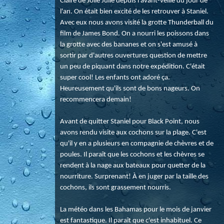
Claire de Jolie Julie depuis l'avant-veille du jour de
l'an. On était bien excité de les retrouver à Staniel.
Avec eux nous avons visité la grotte Thunderball du
film de James Bond. On a nourri les poissons dans
la grotte avec des bananes et on s'est amusé à
sortir par d'autres ouvertures question de mettre
un peu de piquant dans notre expédition. C'était
super cool! Les enfants ont adoré ça.
Heureusement qu'ils sont de bons nageurs. On
recommencera demain!
Avant de quitter Staniel pour Black Point, nous
avons rendu visite aux cochons sur la plage. C'est
qu'il y en a plusieurs en compagnie de chèvres et de
poules. Il paraît que les cochons et les chèvres se
rendent à la nage aux bateaux pour quetter de la
nourriture. Surprenant! À en juger par la taille des
cochons, ils sont grassement nourris.
La météo dans les Bahamas pour le mois de janvier
est fantastique. Il paraît que c'est inhabituel. Ce