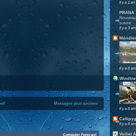
Il y a 1 an
PRANA
Nouveau 
suivre
Il y a 3 an
Méridie
Il y a 6 an
Windtra
eil
Messages plus anciens
Il y a 8 an
Callipy
Il y a 8 an
Voilier 