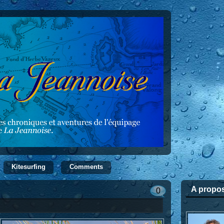
Kitesurfing
Comments
A propo
0