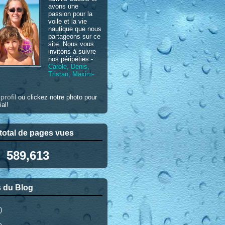
avons une
passion pour la
voile et la vie
nautique que nous
partageons sur ce
site. Nous vous
invitons à suivre
nos péripéties -
Carole, Denis,
Tristan, Maxim-
profil
e
ou clickez notre photo pour
ial!
otal de pages vues
589,613
 du Blog
)