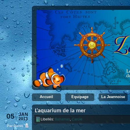
Accueil
Equipage
La Jeannoise
L'aquarium de la mer
05
JAN
2013
Libellés:
Bahamas
,
Carole
Par Denis