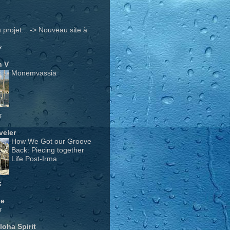
projet... -> Nouveau site à
s
n V
Monemvassia
s
veler
How We Got our Groove
Back: Piecing together
Life Post-Irma
s
ge
s
Aloha Spirit