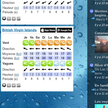
Il y a 10 a
Morrins
begins
Alex’s 
Il y a 10 a
Catamar
Il y a 10 a
Rêve d'
Du Lac 
terre…
Il y a 11 a
En famil
Le Reto
Il y a 11 a
Les vo