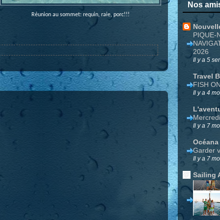
Nos amis
Réunion au sommet: requin, raie, porc!!!
Nouvell
PIQUE-
NAVIGA
2026
Il y a 5 s
Travel 
FISH O
Il y a 4 mo
L'avent
Mercred
Il y a 7 mo
Océana
Garder v
Il y a 7 mo
Sailing 