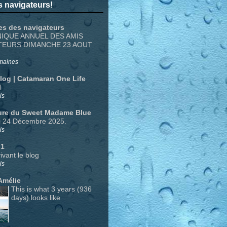
 navigateurs!
es des navigateurs
NIQUE ANNUEL DES AMIS
TEURS DIMANCHE 23 AOUT
emaines
Blog | Catamaran One Life
N
is
ure du Sweet Madame Blue
i 24 Décembre 2025.
is
 1
ivant le blog
is
Amélie
This is what 3 years (936
days) looks like