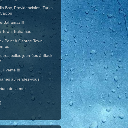
lla Bay, Providenciales, Turks
Caicos
e Bahamas!!!
e Town, Bahamas
ck Point à George Town,
amas
utres belles journées à Black
t
, il vente !!!
uanes au rendez-vous!
rium de la mer
)