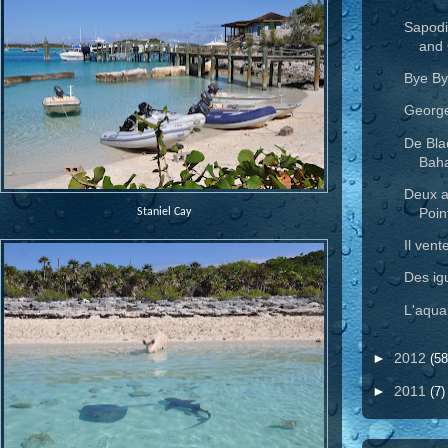
Sapodi
and 
Bye By
Georg
De Bla
Bah
Deux a
Poin
Staniel Cay
Il vente
Des ig
L'aqua
►
2012
(58
►
2011
(7)