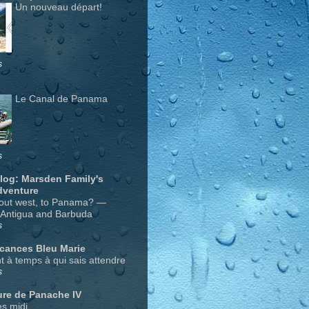
Un nouveau départ!
s
Le Canal de Panama
s
Blog: Marsden Family's
dventure
out west, to Panama? —
 Antigua and Barbuda
s
acances Bleu Marie
nt à temps à qui sais attendre
s
ure de Panache IV
s midi