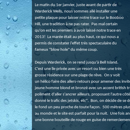
Le matin du 1er janvier, juste avant de partir de
Warderick Wells, nous sommes allé installer une
petite plaque pour laisser notre trace sur le Booboo
Hill, une tradition à ne pas rater. Pas mal certain
qu'on est les premiers à avoir laissé notre trace en
2013! La marée était au plus haut, ce qui nous a
permis de constater l'effet très spectaculaire du
fameux "blow hole" du même coup.
Depuis Warderick, on se rend jusqu'à Bell Island.
C'est une île privée avec un resort ou bien une très
grosse résidence sur une plage de rêve. On y voit
un hélico faire des allers-retours pour amener des invi
jeune homme blond et bronzé avec un accent british trè
poliment d'aller s'ancrer ailleurs, proposant l'autre cô
donné le trafic des jetskis, etc". Bon, on décide de se 
le fond un peu proche de toute façon. 500 mètres plus 
au monde et le site est parfait pour la nuit. Une fois 
une bonne bouteille de rouge en guise de remerciement!