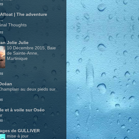
ns
 Afloat | The adventure
….
Final Thoughts
ns
an Jolie Julie
10 Décembre 2015, Baie
de Sainte-Anne,
Martinique
ns
Océan
Champlain au deux pieds sur
ns
le et à voile sur Oséo
ur
ns
yages de GULLIVER
mise à jour