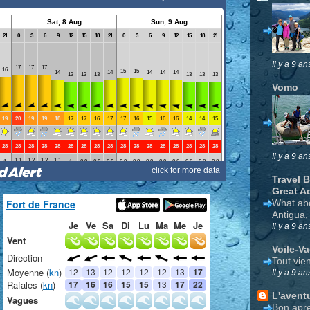
Il y a 9 an
Vomo
Il y a 9 an
Travel 
Great A
What ab
Antigua,
Il y a 9 an
Voile-V
Tout vie
Il y a 9 an
L'avent
Bon apre