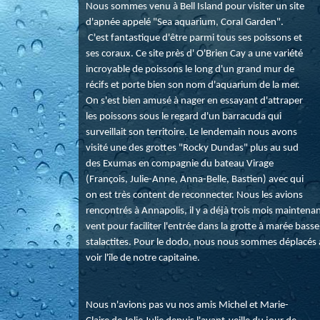
Nous sommes venu à Bell Island pour visiter un site
d'apnée appelé "Sea aquarium, Coral Garden".
C'est fantastique d'être parmi tous ses poissons et
ses coraux. Ce site près d' O'Brien Cay a une variété
incroyable de poissons le long d'un grand mur de
récifs et porte bien son nom d'aquarium de la mer.
On s'est bien amusé à nager en essayant d'attraper
les poissons sous le regard d'un barracuda qui
surveillait son territoire. Le lendemain nous avons
visité une des grottes "Rocky Dundas" plus au sud
des Exumas en compagnie du bateau Virage
(François, Julie-Anne, Anna-Belle, Bastien) avec qui
on est très content de reconnecter. Nous les avions
rencontrés à Annapolis, il y a déjà trois mois maintenant
vent pour faciliter l'entrée dans la grotte à marée basse
stalactites. Pour le dodo, nous nous sommes déplacés à D
voir l'île de notre capitaine.
Nous n'avions pas vu nos amis Michel et Marie-