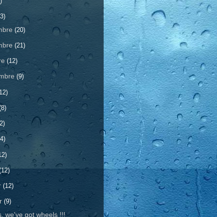
)
3)
mbre
(20)
mbre
(21)
re
(12)
embre
(9)
12)
(8)
2)
4)
12)
(12)
r
(12)
er
(9)
, we've got wheels !!!