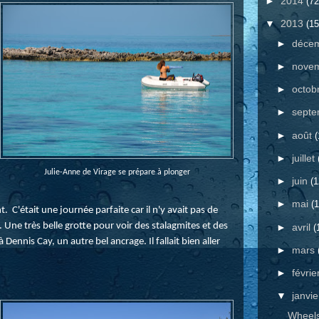
►
2014
(72
▼
2013
(15
►
déce
►
nove
►
octob
►
sept
►
août
(
►
juillet
Julie-Anne de Virage se prépare à plonger
►
juin
(1
►
mai
(1
. C'était une journée parfaite car il n'y avait pas de
. Une très belle grotte pour voir des stalagmites et des
►
avril
(
ennis Cay, un autre bel ancrage. Il fallait bien aller
►
mars
►
févrie
▼
janvi
Wheels