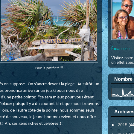
Émanuelle
Visitez notr
un effet spéc
Pour la postérité!!!
Nombre t
tés on suppose. On s'ancre devant la plage. Aussitôt, un
s prononcé arrive sur un jetski pour nous dire
té d'une petite pointe: "ce sera mieux pour vous étant
déplacer puisqu'il y a du courant ici et que nous trouvons
loin, de l'autre côté de la pointe, nous sommes seuls
Archives
ancré de nouveau, le jeune homme revient et nous offre
 Ah, ces gens riches et célèbres!!!
►
2015
(44