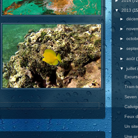
►
2014
(72
▼
2013
(15
►
déce
►
nove
►
octob
►
sept
►
août
(
▼
juillet
Excurs
Train-t
Seven 
Calivig
Feux d'
Un sit
Une pr