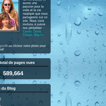
avons une
passion pour la
voile et la vie
nautique que nous
partageons sur ce
site. Nous vous
invitons à suivre
nos péripéties -
Carole, Denis,
Tristan, Maxim-
profil
e
ou clickez notre photo pour
ial!
otal de pages vues
589,664
 du Blog
)