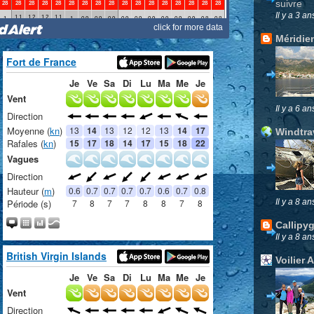
suivre
Il y a 3 an
Méridie
Il y a 6 an
Windtra
Il y a 8 an
Callipy
Il y a 8 an
Voilier 