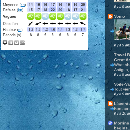
Il y a 9 an
Vomo
Il y a 9 an
Travel 
Great A
What ab
Antigua,
Il y a 9 an
Voile-V
Tout vie
Il y a 9 an
L'avent
Bon apre
Il y a 10 a
Morrins
begins