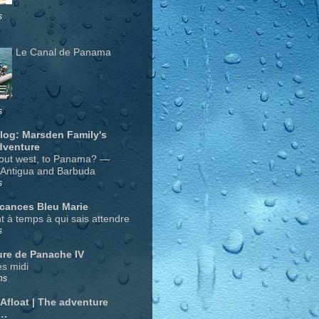
s
Le Canal de Panama
s
Blog: Marsden Family's
dventure
out west, to Panama? —
 Antigua and Barbuda
s
acances Bleu Marie
nt à temps à qui sais attendre
s
ure de Panache IV
s midi
ns
 Afloat | The adventure
….