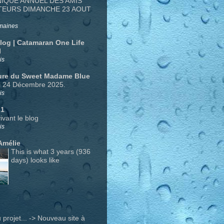
NIQUE ANNUEL DES AMIS
TEURS DIMANCHE 23 AOUT
emaines
Blog | Catamaran One Life
N
is
ure du Sweet Madame Blue
i 24 Décembre 2025.
is
 1
ivant le blog
is
Amélie
This is what 3 years (936
days) looks like
projet... -> Nouveau site à