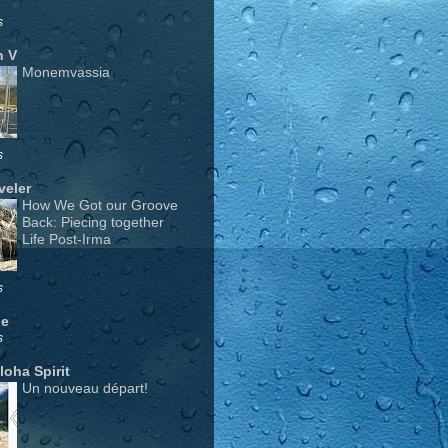
s
n V
Monemvassia
s
veler
How We Got our Groove
Back: Piecing together
Life Post-Irma
s
ge
s
Aloha Spirit
Un nouveau départ!