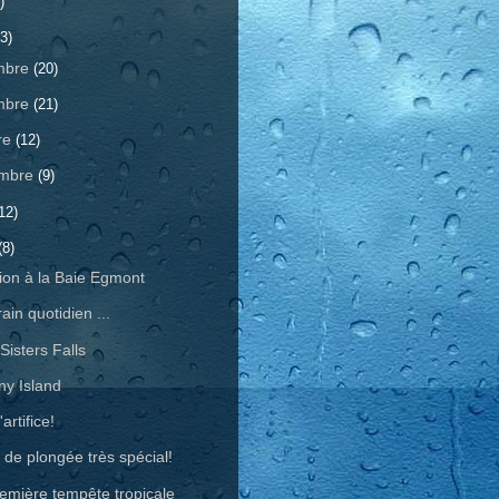
)
3)
mbre
(20)
mbre
(21)
re
(12)
embre
(9)
12)
(8)
ion à la Baie Egmont
rain quotidien ...
Sisters Falls
ny Island
artifice!
e de plongée très spécial!
emière tempête tropicale