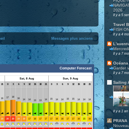
PIQUE-
NAVIGA
2026
Il y a 5 s
Travel 
FISH O
Il y a 4 mo
eil
Messages plus anciens
L'avent
Mercred
Il y a 7 mo
Océana
Garder v
Il y a 7 mo
Sailing 
Il y a 1 an
PRANA
Nouveau 