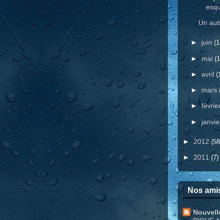
esqu
Un autr
►
juin
(1
►
mai
(1
►
avril
(
►
mars
►
févrie
►
janvi
►
2012
(58
►
2011
(7)
Nos amis
Nouvell