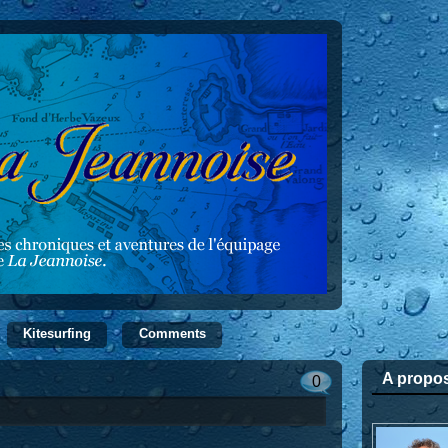
Kitesurfing
Comments
A propo
0