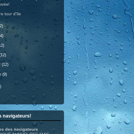
ivée!
e tour d'île
2)
4)
12)
(12)
r
(12)
er
(9)
)
 navigateurs!
es des navigateurs