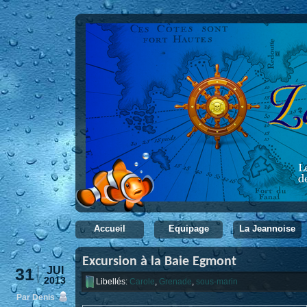
Accueil
Equipage
La Jeannoise
Excursion à la Baie Egmont
31
JUI
2013
Libellés:
Carole
,
Grenade
,
sous-marin
Par Denis