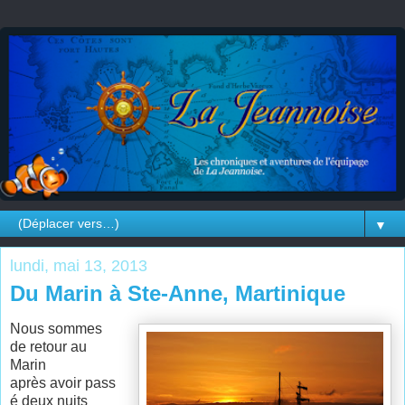
▼
lundi, mai 13, 2013
Du Marin à Ste-Anne, Martinique
Nous sommes
de retour au
Marin
après avoir pass
é deux nuits